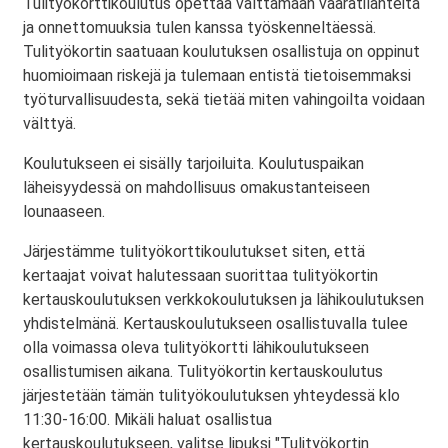
Tulityökorttikoulutus opettaa välttämään vaaratilanteita
ja onnettomuuksia tulen kanssa työskenneltäessä.
Tulityökortin saatuaan koulutuksen osallistuja on oppinut
huomioimaan riskejä ja tulemaan entistä tietoisemmaksi
työturvallisuudesta, sekä tietää miten vahingoilta voidaan
välttyä.
Koulutukseen ei sisälly tarjoiluita. Koulutuspaikan
läheisyydessä on mahdollisuus omakustanteiseen
lounaaseen.
Järjestämme tulityökorttikoulutukset siten, että
kertaajat voivat halutessaan suorittaa tulityökortin
kertauskoulutuksen verkkokoulutuksen ja lähikoulutuksen
yhdistelmänä. Kertauskoulutukseen osallistuvalla tulee
olla voimassa oleva tulityökortti lähikoulutukseen
osallistumisen aikana. Tulityökortin kertauskoulutus
järjestetään tämän tulityökoulutuksen yhteydessä klo
11:30-16:00. Mikäli haluat osallistua
kertauskoulutukseen, valitse lipuksi "Tulityökortin