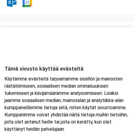
Kurssipaikka
Ravintola Zapata
Mannilantie 44
04400 Järvenpää
Tämä sivusto käyttää evästeitä
Tarkempi kartta ja ajo-ohjeet
Käytämme evästeitä tarjoamamme sisällön ja mainosten
räätälöimiseen, sosiaalisen median ominaisuuksien
tukemiseen ja kävijämäärämme analysoimiseen. Lisäksi
jaamme sosiaalisen median, mainosalan ja analytiikka-alan
kumppaneillemme tietoja siitä, miten käytät sivustoamme.
Kumppanimme voivat yhdistää näitä tietoja muihin tietoihin,
joita olet antanut heille tai joita on kerätty, kun olet
käyttänyt heidän palvelujaan.