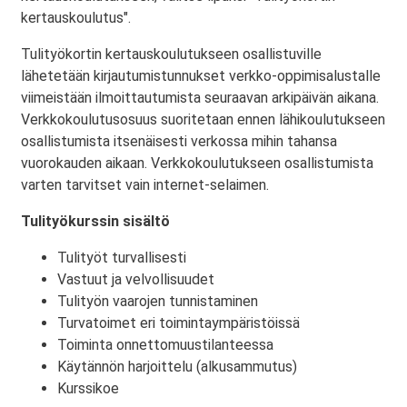
kertauskoulutus".
Tulityökortin kertauskoulutukseen osallistuville
lähetetään kirjautumistunnukset verkko-oppimisalustalle
viimeistään ilmoittautumista seuraavan arkipäivän aikana.
Verkkokoulutusosuus suoritetaan ennen lähikoulutukseen
osallistumista itsenäisesti verkossa mihin tahansa
vuorokauden aikaan. Verkkokoulutukseen osallistumista
varten tarvitset vain internet-selaimen.
Tulityökurssin sisältö
Tulityöt turvallisesti
Vastuut ja velvollisuudet
Tulityön vaarojen tunnistaminen
Turvatoimet eri toimintaympäristöissä
Toiminta onnettomuustilanteessa
Käytännön harjoittelu (alkusammutus)
Kurssikoe