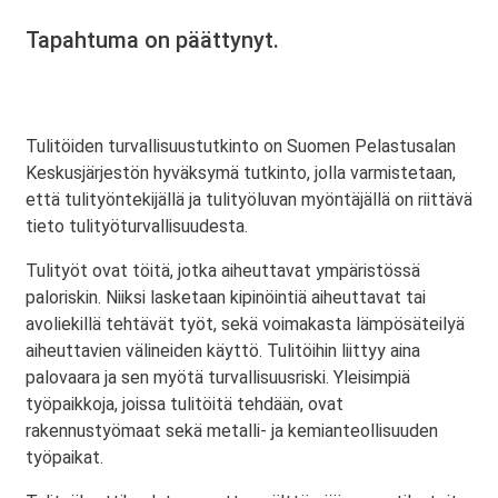
Tapahtuma on päättynyt.
Tulitöiden turvallisuustutkinto on Suomen Pelastusalan
Keskusjärjestön hyväksymä tutkinto, jolla varmistetaan,
että tulityöntekijällä ja tulityöluvan myöntäjällä on riittävä
tieto tulityöturvallisuudesta.
Tulityöt ovat töitä, jotka aiheuttavat ympäristössä
paloriskin. Niiksi lasketaan kipinöintiä aiheuttavat tai
avoliekillä tehtävät työt, sekä voimakasta lämpösäteilyä
aiheuttavien välineiden käyttö. Tulitöihin liittyy aina
palovaara ja sen myötä turvallisuusriski. Yleisimpiä
työpaikkoja, joissa tulitöitä tehdään, ovat
rakennustyömaat sekä metalli- ja kemianteollisuuden
työpaikat.