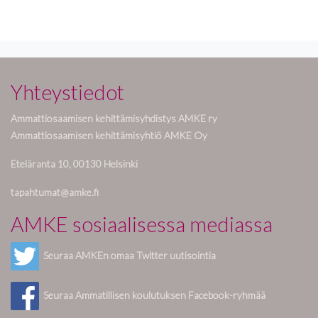
Yhteystiedot
Ammattiosaamisen kehittämisyhdistys AMKE ry
Ammattiosaamisen kehittämisyhtiö AMKE Oy
Eteläranta 10, 00130 Helsinki
tapahtumat@amke.fi
AMKE sosiaalisessa mediassa
Seuraa AMKEn omaa Twitter uutisointia
Seuraa Ammatillisen koulutuksen Facebook-ryhmää