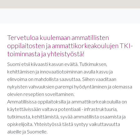
Tervetuloa kuulemaan ammatillisten
oppilaitosten ja ammattikorkeakoulujen TKI-
toiminnasta ja yhteistyöstä!
Suomi etsii kiivaasti kasvun eväitä. Tutkimuksen,
kehittämisen ja innovaatiotoiminnan avulla kasvu ja
elinvoima on mahdollista saavuttaa. Siihen vaaditaan
nykyisten vahvuuksien parempi hyödyntäminen ja olemassa
olevien reseptien soveltaminen.
Ammatillisissa oppilaitoksilla ja ammattikorkeakouluilla on
käytettävissään valtava potentiaali - infrastruktuuria,
tutkimusta, kehittämistä, syvää ammatillista osaamista ja
opiskelijoita. Yhteistyössä tästä syntyy vaikuttavuutta
alueille ja Suomelle.