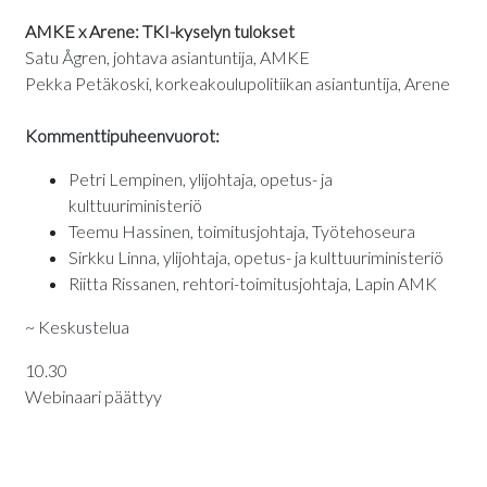
AMKE x Arene: TKI-kyselyn tulokset
Satu Ågren, johtava asiantuntija, AMKE
Pekka Petäkoski, korkeakoulupolitiikan asiantuntija, Arene
Kommenttipuheenvuorot:
Petri Lempinen, ylijohtaja, opetus- ja
kulttuuriministeriö
Teemu Hassinen, toimitusjohtaja, Työtehoseura
Sirkku Linna, ylijohtaja, opetus- ja kulttuuriministeriö
Riitta Rissanen, rehtori-toimitusjohtaja, Lapin AMK
~ Keskustelua
10.30
Webinaari päättyy