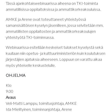
Tässä ajankohtaiswebinaarissa aiheena on TKI-toiminta
ammatillisissa oppilaitoksissa ja ammattikorkeakouluissa.
AMKE ja Arene ovat toteuttaneet yhteistyössä
samansisältöisen kyselyn jäsenilleen, jossa selvitetään mm.
ammatillisten oppilaitosten ja ammattikorkeakoulujen
yhteistyötä TKI-toiminnassa.
Webinaarissa esitellään keskeiset tulokset kyselystä sekä
kuullaan niin opetus- ja kulttuuriministeriön kuin koulutuksen
järjestäjien ajatuksia aiheeseen. Loppuun on varattu aikaa
myös yhteiselle keskustelulle.
OHJELMA
Klo
9.00
Avaus
Veli-Matti Lamppu, toimitusjohtaja, AMKE
Ida Mielityinen, toiminnanjohtaja, Arene