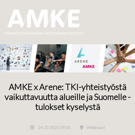
AMKE x Arene: TKI-yhteistyöstä
vaikuttavuutta alueille ja Suomelle -
tulokset kyselystä
24.10.2025 09:00
Webinaari