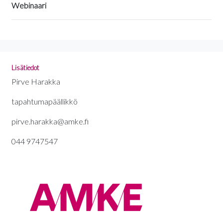
Webinaari
Lisätiedot
Pirve Harakka
tapahtumapäällikkö
pirve.harakka@amke.fi
044 9747547