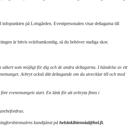
d infopunkten på Lotsgården. Eventpersonalen visar deltagarna till
rängen är bitvis svårframkomlig, så du behöver stadiga skor.
 säkert som möjligt för dig och de andra deltagarna. I händelse av ett
venemanget. Avbryt också ditt deltagande om du utvecklar till och med
öre evenemangets start. En länk för att avbryta finns i
arebefordras.
singforsbiennalens kundtjänst på
helsinkibiennial@hel.fi.