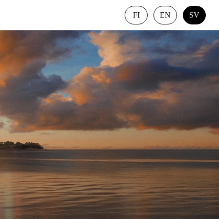
FI
EN
SV