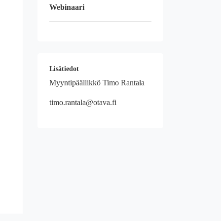
Webinaari
Lisätiedot
Myyntipäällikkö Timo Rantala
timo.rantala@otava.fi