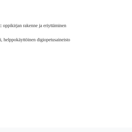
t: oppikirjan rakenne ja eriyttäminen
usi, helppokäyttöinen digiopetusaineisto