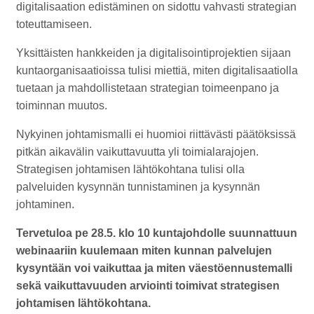
digitalisaation edistäminen on sidottu vahvasti strategian
toteuttamiseen.
Yksittäisten hankkeiden ja digitalisointiprojektien sijaan
kuntaorganisaatioissa tulisi miettiä, miten digitalisaatiolla
tuetaan ja mahdollistetaan strategian toimeenpano ja
toiminnan muutos.
Nykyinen johtamismalli ei huomioi riittävästi päätöksissä
pitkän aikavälin vaikuttavuutta yli toimialarajojen.
Strategisen johtamisen lähtökohtana tulisi olla
palveluiden kysynnän tunnistaminen ja kysynnän
johtaminen.
Tervetuloa pe 28.5. klo 10 kuntajohdolle suunnattuun
webinaariin kuulemaan miten kunnan palvelujen
kysyntään voi vaikuttaa ja miten väestöennustemalli
sekä vaikuttavuuden arviointi toimivat strategisen
johtamisen lähtökohtana.