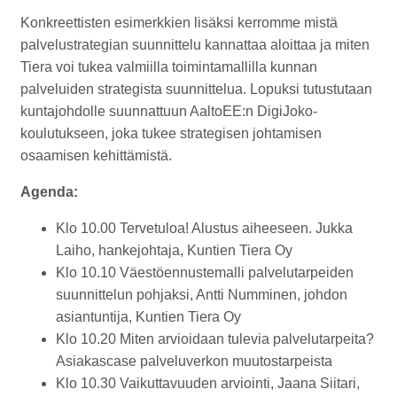
Konkreettisten esimerkkien lisäksi kerromme mistä
palvelustrategian suunnittelu kannattaa aloittaa ja miten
Tiera voi tukea valmiilla toimintamallilla kunnan
palveluiden strategista suunnittelua. Lopuksi tutustutaan
kuntajohdolle suunnattuun AaltoEE:n DigiJoko-
koulutukseen, joka tukee strategisen johtamisen
osaamisen kehittämistä.
Agenda:
Klo 10.00 Tervetuloa! Alustus aiheeseen. Jukka
Laiho, hankejohtaja, Kuntien Tiera Oy
Klo 10.10 Väestöennustemalli palvelutarpeiden
suunnittelun pohjaksi, Antti Numminen, johdon
asiantuntija, Kuntien Tiera Oy
Klo 10.20 Miten arvioidaan tulevia palvelutarpeita?
Asiakascase palveluverkon muutostarpeista
Klo 10.30 Vaikuttavuuden arviointi, Jaana Siitari,