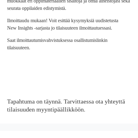
muokkaat eri oppimateriaalien sisältöjä ja omia aineistojasi sekä
seurata oppilaiden edistymistä.
Ilmoittaudu mukaan! Voit esittää kysymyksiä uudistetusta
New Insights -sarjasta jo tilaisuuteen ilmoittautuessasi.
Saat ilmoittautumisvahvistuksessa osallistumislinkin
tilaisuuteen.
Tapahtuma on täynnä. Tarvittaessa ota yhteyttä
tilaisuuden myyntipäällikköön.