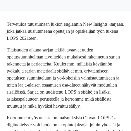
Tervetuloa tutustumaan lukion englannin New Insights -sarjaan,
joka jatkaa uusiutuneena opettajan ja opiskelijan työn tukena
LOPS 2021:een.
Tilaisuuden aikana sarjan tekijät avaavat uuden
opetussuunnitelman tavoitteiden mukaisesti rakennetun sarjan
rakennetta ja periaatteita. Kuulet mm. millaisia käytännön
työkaluja sarjan materiaalit sisältävät mm. eriyttämiseen,
opetuksen suunnitteluun ja yo-kokeisiin valmistautumiseen ja
miten laaja-alaisen osaamisen osa-alueet näkyvät moduulien
sisällöissä. Sarjaa on uudistettu LOPS:n sisältöjen lisäksi
asiakaspalautteen perusteella ja kerromme mikä sisällöstä
muuttuu ja mikä hyväksi havaittu säilyy.
Kerromme myös uusista ominaisuuksista Otavan LOPS21-
digituotteissa: voit luoda omia opintojaksoja, joihin yhdistät ja