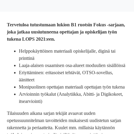
Tervetuloa tutustumaan lukion B1 ruotsin Fokus -sarjaan,
joka jatkaa uusiutuneena opettajan ja opiskelijan työn
tukena LOPS 2021:een.
Helppokäyttöinen materiaali opiskelijalle, diginä tai
printtinä
Laaja-alaisen osaamisen osa-alueet moduulien sisällöissä
Eriyttäminen: eritasoiset tehtävät, OTSO-sovellus,
äänitteet
Monipuolinen opettajan materiaali opettajan työn tukena
Arvioinnin työkalut (Analytiikka, Abitti- ja Digikokeet,
itsearviointi)
Tilaisuuden aikana sarjan tekijät avaavat uuden
opetussuunnitelman tavoitteiden mukaisesti uudistetun sarjan
rakennetta ja periaatteita. Kuulet mm. millaisia käytännön