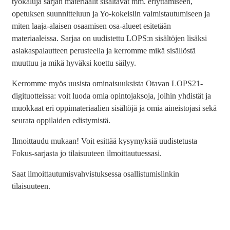
työkaluja sarjan materiaalit sisältävät mm. eriyttämiseen,
opetuksen suunnitteluun ja Yo-kokeisiin valmistautumiseen ja
miten laaja-alaisen osaamisen osa-alueet esitetään
materiaaleissa. Sarjaa on uudistettu LOPS:n sisältöjen lisäksi
asiakaspalautteen perusteella ja kerromme mikä sisällöstä
muuttuu ja mikä hyväksi koettu säilyy.
Kerromme myös uusista ominaisuuksista Otavan LOPS21-
digituotteissa: voit luoda omia opintojaksoja, joihin yhdistät ja
muokkaat eri oppimateriaalien sisältöjä ja omia aineistojasi sekä
seurata oppilaiden edistymistä.
Ilmoittaudu mukaan! Voit esittää kysymyksiä uudistetusta
Fokus-sarjasta jo tilaisuuteen ilmoittautuessasi.
Saat ilmoittautumisvahvistuksessa osallistumislinkin
tilaisuuteen.