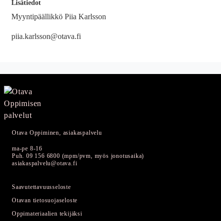
Lisätiedot
Myyntipäällikkö Piia Karlsson
piia.karlsson@otava.fi
Otava Oppiminen, asiakaspalvelu
ma-pe 8-16
Puh. 09 156 6800 (mpm/pvm, myös jonotusaika)
asiakaspalvelu@otava.fi
Saavutettavuusseloste
Otavan tietosuojaseloste
Oppimateriaalien tekijäksi