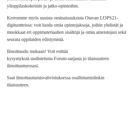
ylioppilaskokeisiin ja jatko-opintoihin.
Kerromme myös uusista ominaisuuksista Otavan LOPS21-
digituotteissa: voit luoda omia opintojaksoja, joihin yhdistät ja
muokkaat eri oppimateriaalien sisältöjä ja omia aineistojasi sekä
seurata oppilaiden edistymistä.
Ilmoittaudu mukaan! Voit esittää
kysymyksiä uudistetusta Forum-sarjasta jo tilaisuuteen
ilmoittautuessasi.
Saat ilmoittautumisvahvistuksessa osallistumislinkin
tilaisuuteen.