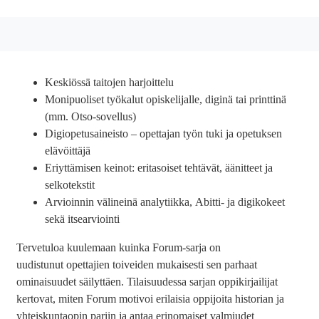
Keskiössä taitojen harjoittelu
Monipuoliset työkalut opiskelijalle, diginä tai printtinä
(mm. Otso-sovellus)
Digiopetusaineisto – opettajan työn tuki ja opetuksen
elävöittäjä
Eriyttämisen keinot: eritasoiset tehtävät, äänitteet ja
selkotekstit
Arvioinnin välineinä analytiikka, Abitti- ja digikokeet
sekä itsearviointi
Tervetuloa kuulemaan kuinka Forum-sarja on
uudistunut opettajien toiveiden mukaisesti sen parhaat
ominaisuudet säilyttäen. Tilaisuudessa sarjan oppikirjailijat
kertovat, miten Forum motivoi erilaisia oppijoita historian ja
yhteiskuntaopin pariin ja antaa erinomaiset valmiudet