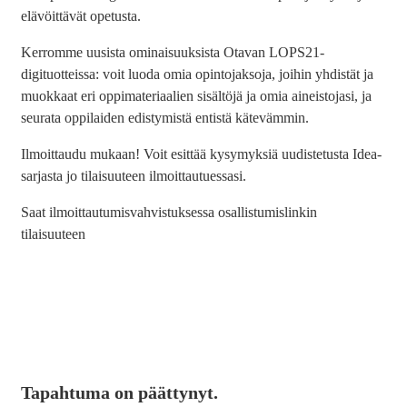
elävöittävät opetusta.
Kerromme uusista ominaisuuksista Otavan LOPS21-
digituotteissa: voit luoda omia opintojaksoja, joihin yhdistät ja
muokkaat eri oppimateriaalien sisältöjä ja omia aineistojasi, ja
seurata oppilaiden edistymistä entistä kätevämmin.
Ilmoittaudu mukaan! Voit esittää kysymyksiä uudistetusta Idea-
sarjasta jo tilaisuuteen ilmoittautuessasi.
Saat ilmoittautumisvahvistuksessa osallistumislinkin
tilaisuuteen
Tapahtuma on päättynyt.