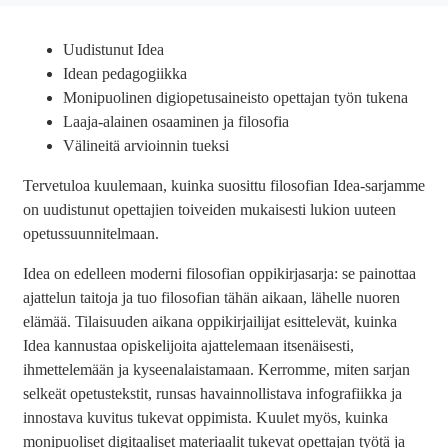
Uudistunut Idea
Idean pedagogiikka
Monipuolinen digiopetusaineisto opettajan työn tukena
Laaja-alainen osaaminen ja filosofia
Välineitä arvioinnin tueksi
Tervetuloa kuulemaan, kuinka suosittu filosofian Idea-sarjamme
on uudistunut opettajien toiveiden mukaisesti lukion uuteen
opetussuunnitelmaan.
Idea on edelleen moderni filosofian oppikirjasarja: se painottaa
ajattelun taitoja ja tuo filosofian tähän aikaan, lähelle nuoren
elämää. Tilaisuuden aikana oppikirjailijat esittelevät, kuinka
Idea kannustaa opiskelijoita ajattelemaan itsenäisesti,
ihmettelemään ja kyseenalaistamaan. Kerromme, miten sarjan
selkeät opetustekstit, runsas havainnollistava infografiikka ja
innostava kuvitus tukevat oppimista. Kuulet myös, kuinka
monipuoliset digitaaliset materiaalit tukevat opettajan työtä ja