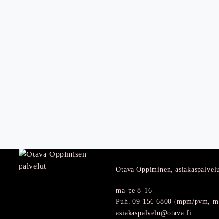
Otava Oppiminen, asiakaspalvel
ma-pe 8-16
Puh. 09 156 6800 (mpm/pvm, my
asiakaspalvelu@otava.fi