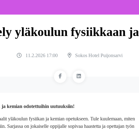
ely yläkoulun fysiikkaan j
11.2.2026 17:00
Sokos Hotel Puijonsarvi
 ja kemian odotettuihin uutuuksiin!
iaalit yläkoulun fysiikan ja kemian opetukseen. Tule kuulemaan, miten
iin. Sarjassa on jokaiselle oppijalle sopivaa haastetta ja opettajan työn