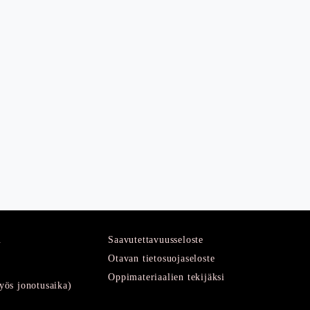
u
Saavutettavuusseloste
Otavan tietosuojaseloste
Oppimateriaalien tekijäksi
ös jonotusaika)