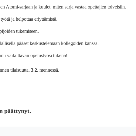
 Atomi-sarjaan ja kuulet, miten sarja vastaa opettajien toiveisiin.
yötä ja helpottaa eriyttämistä.
ppijoiden tukemiseen.
illallisella pääset keskustelemaan kollegoiden kanssa.
imii vaikuttavan opetustyösi tukena!
nen tilaisuutta,
3
.2
.
mennessä.
n päättynyt.