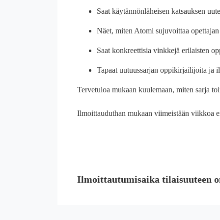
Saat käytännönläheisen katsauksen uuteen
Näet, miten Atomi sujuvoittaa opettajan t
Saat konkreettisia vinkkejä erilaisten o
Tapaat uutuussarjan oppikirjailijoita ja 
Tervetuloa mukaan kuulemaan, miten sarja to
Ilmoittauduthan mukaan viimeistään viikkoa en
Ilmoittautumisaika tilaisuuteen o