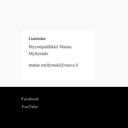
Lisätiedot
Myyntipäällikkö Matias
Myllymäki
matias.myllymaki@otava.fi
Facebook
YouTube