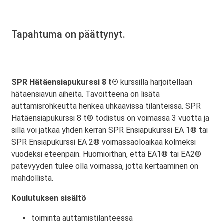
Tapahtuma on päättynyt.
SPR Hätäensiapukurssi 8 t®
kurssilla harjoitellaan
hätäensiavun aiheita. Tavoitteena on lisätä
auttamisrohkeutta henkeä uhkaavissa tilanteissa. SPR
Hätäensiapukurssi 8 t® todistus on voimassa 3 vuotta ja
sillä voi jatkaa yhden kerran SPR Ensiapukurssi EA 1® tai
SPR Ensiapukurssi EA 2® voimassaoloaikaa kolmeksi
vuodeksi eteenpäin. Huomioithan, että EA1® tai EA2®
pätevyyden tulee olla voimassa, jotta kertaaminen on
mahdollista.
Koulutuksen sisältö
toiminta auttamistilanteessa