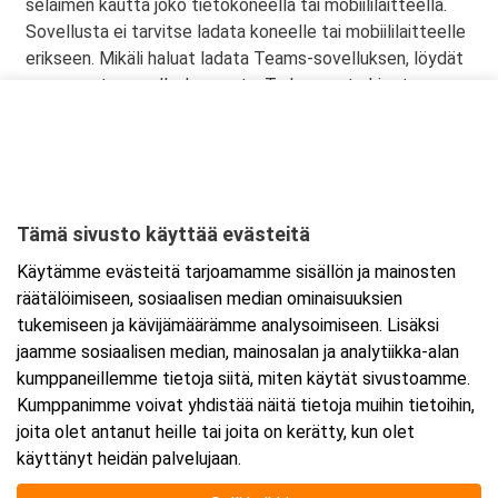
selaimen kautta joko tietokoneella tai mobiililaitteella.
Sovellusta ei tarvitse ladata koneelle tai mobiililaitteelle
erikseen. Mikäli haluat ladata Teams-sovelluksen, löydät
sen omasta sovelluskaupasta. Tarkemmat ohjeet
lähetetään vahvistusviestissä.
Tämä sivusto käyttää evästeitä
Ajankohta
Käytämme evästeitä tarjoamamme sisällön ja mainosten
Alkaa:
13.8.2025 08:30
räätälöimiseen, sosiaalisen median ominaisuuksien
Päättyy:
13.8.2025 15:30
tukemiseen ja kävijämäärämme analysoimiseen. Lisäksi
jaamme sosiaalisen median, mainosalan ja analytiikka-alan
kumppaneillemme tietoja siitä, miten käytät sivustoamme.
Lisää tapahtuma kalenteriisi
Kumppanimme voivat yhdistää näitä tietoja muihin tietoihin,
joita olet antanut heille tai joita on kerätty, kun olet
käyttänyt heidän palvelujaan.