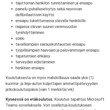
tajuttoman henkilön tunnistaminen ja ensiapu
painelu-puhalluselvytys sekä neuvovan
defibrillaattorin käyttö
ensiapu tukehtumassa olevalle henkilölle
raajassa olevan suuren verenvuodon
tyrehdyttäminen
sokki
tavallisimpien sairauskohtausten ensiapu
tyypillisimpien haavojen ja palovammojen ensiapu
tapaturmien ehkäisy
terveyden edistäminen
henkinen ensiapu
Koulutuksesta on myös mahdollisuus saada yksi (1)
kuorma- ja linja-auton kuljettajien ammattipätevyyden
jatkokoulutuspäivä (vain 1 merkintä/vrk).
Kyseessä on etäkoulutus.
Koulutus tapahtuu Microsoft
Teams-sovelluksella. Voit osallistua koulutukseen