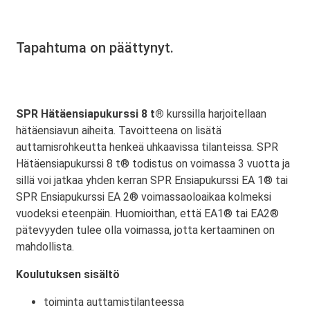
Tapahtuma on päättynyt.
SPR Hätäensiapukurssi 8 t®
kurssilla harjoitellaan
hätäensiavun aiheita. Tavoitteena on lisätä
auttamisrohkeutta henkeä uhkaavissa tilanteissa. SPR
Hätäensiapukurssi 8 t® todistus on voimassa 3 vuotta ja
sillä voi jatkaa yhden kerran SPR Ensiapukurssi EA 1® tai
SPR Ensiapukurssi EA 2® voimassaoloaikaa kolmeksi
vuodeksi eteenpäin. Huomioithan, että EA1® tai EA2®
pätevyyden tulee olla voimassa, jotta kertaaminen on
mahdollista.
Koulutuksen sisältö
toiminta auttamistilanteessa