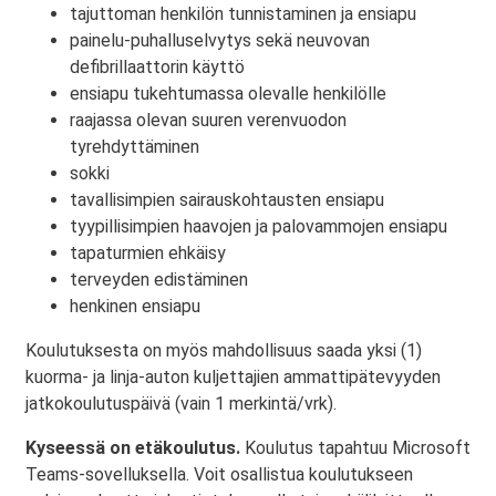
tajuttoman henkilön tunnistaminen ja ensiapu
painelu-puhalluselvytys sekä neuvovan
defibrillaattorin käyttö
ensiapu tukehtumassa olevalle henkilölle
raajassa olevan suuren verenvuodon
tyrehdyttäminen
sokki
tavallisimpien sairauskohtausten ensiapu
tyypillisimpien haavojen ja palovammojen ensiapu
tapaturmien ehkäisy
terveyden edistäminen
henkinen ensiapu
Koulutuksesta on myös mahdollisuus saada yksi (1)
kuorma- ja linja-auton kuljettajien ammattipätevyyden
jatkokoulutuspäivä (vain 1 merkintä/vrk).
Kyseessä on etäkoulutus.
Koulutus tapahtuu Microsoft
Teams-sovelluksella. Voit osallistua koulutukseen