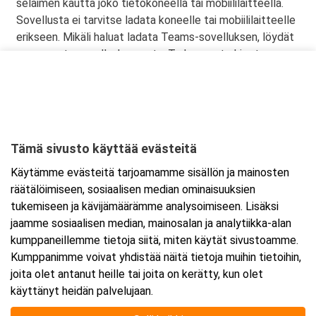
selaimen kautta joko tietokoneella tai mobiililaitteella.
Sovellusta ei tarvitse ladata koneelle tai mobiililaitteelle
erikseen. Mikäli haluat ladata Teams-sovelluksen, löydät
sen omasta sovelluskaupasta. Tarkemmat ohjeet
lähetetään vahvistusviestissä.
Tämä sivusto käyttää evästeitä
Ajankohta
Käytämme evästeitä tarjoamamme sisällön ja mainosten
Alkaa:
13.8.2025 08:30
räätälöimiseen, sosiaalisen median ominaisuuksien
Päättyy:
13.8.2025 15:30
tukemiseen ja kävijämäärämme analysoimiseen. Lisäksi
jaamme sosiaalisen median, mainosalan ja analytiikka-alan
kumppaneillemme tietoja siitä, miten käytät sivustoamme.
Lisää tapahtuma kalenteriisi
Kumppanimme voivat yhdistää näitä tietoja muihin tietoihin,
joita olet antanut heille tai joita on kerätty, kun olet
käyttänyt heidän palvelujaan.