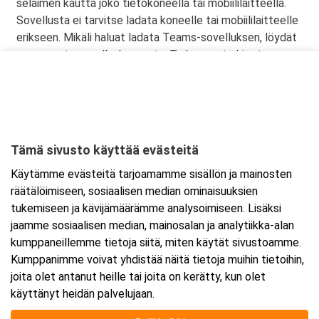
selaimen kautta joko tietokoneella tai mobiililaitteella.
Sovellusta ei tarvitse ladata koneelle tai mobiililaitteelle
erikseen. Mikäli haluat ladata Teams-sovelluksen, löydät
sen omasta sovelluskaupasta. Tarkemmat ohjeet
lähetetään vahvistusviestissä.
Tämä sivusto käyttää evästeitä
Ajankohta
Käytämme evästeitä tarjoamamme sisällön ja mainosten
Alkaa:
4.12.2025 08:30
räätälöimiseen, sosiaalisen median ominaisuuksien
Päättyy:
4.12.2025 15:30
tukemiseen ja kävijämäärämme analysoimiseen. Lisäksi
jaamme sosiaalisen median, mainosalan ja analytiikka-alan
kumppaneillemme tietoja siitä, miten käytät sivustoamme.
Lisää tapahtuma kalenteriisi
Kumppanimme voivat yhdistää näitä tietoja muihin tietoihin,
joita olet antanut heille tai joita on kerätty, kun olet
käyttänyt heidän palvelujaan.