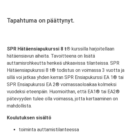
Tapahtuma on päättynyt.
SPR Hätäensiapukurssi 8 t®
kurssilla harjoitellaan
hätäensiavun aiheita. Tavoitteena on lisätä
auttamisrohkeutta henkeä uhkaavissa tilanteissa. SPR
Hätäensiapukurssi 8 t® todistus on voimassa 3 vuotta ja
sillä voi jatkaa yhden kerran SPR Ensiapukurssi EA 1® tai
SPR Ensiapukurssi EA 2® voimassaoloaikaa kolmeksi
vuodeksi eteenpäin. Huomioithan, että EA1® tai EA2®
pätevyyden tulee olla voimassa, jotta kertaaminen on
mahdollista.
Koulutuksen sisältö
toiminta auttamistilanteessa