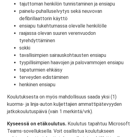
tajuttoman henkilön tunnistaminen ja ensiapu
painelu-puhalluselvytys sekä neuvovan
defibrillaattorin käyttö
ensiapu tukehtumassa olevalle henkilölle
raajassa olevan suuren verenvuodon
tyrehdyttäminen
sokki
tavallisimpien sairauskohtausten ensiapu
tyypillisimpien haavojen ja palovammojen ensiapu
tapaturmien ehkäisy
terveyden edistäminen
henkinen ensiapu
Koulutuksesta on myös mahdollisuus saada yksi (1)
kuorma- ja linja-auton kuljettajien ammattipätevyyden
jatkokoulutuspäivä (vain 1 merkintä/vrk).
Kyseessä on etäkoulutus.
Koulutus tapahtuu Microsoft
Teams-sovelluksella. Voit osallistua koulutukseen