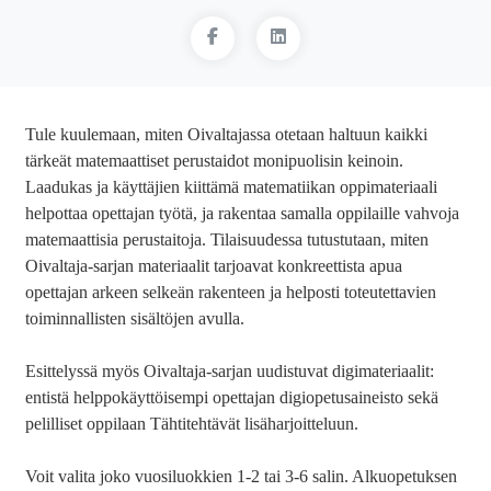
Tule kuulemaan, miten Oivaltajassa otetaan haltuun kaikki
tärkeät matemaattiset perustaidot monipuolisin keinoin.
Laadukas ja käyttäjien kiittämä matematiikan oppimateriaali
helpottaa opettajan työtä, ja rakentaa samalla oppilaille vahvoja
matemaattisia perustaitoja. Tilaisuudessa tutustutaan, miten
Oivaltaja-sarjan materiaalit tarjoavat konkreettista apua
opettajan arkeen selkeän rakenteen ja helposti toteutettavien
toiminnallisten sisältöjen avulla.
Esittelyssä myös Oivaltaja-sarjan uudistuvat digimateriaalit:
entistä helppokäyttöisempi opettajan digiopetusaineisto sekä
pelilliset oppilaan Tähtitehtävät lisäharjoitteluun.
Voit valita joko vuosiluokkien 1-2 tai 3-6 salin. Alkuopetuksen