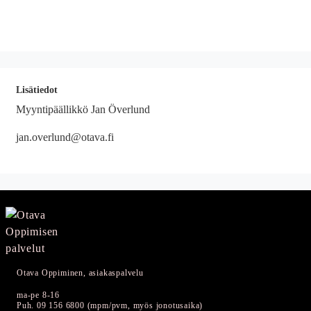
Lisätiedot
Myyntipäällikkö Jan Överlund
jan.overlund@otava.fi
Otava Oppiminen, asiakaspalvelu
ma-pe 8-16
Puh. 09 156 6800 (mpm/pvm, myös jonotusaika)