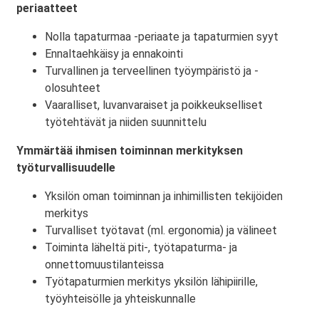
periaatteet
Nolla tapaturmaa -periaate ja tapaturmien syyt
Ennaltaehkäisy ja ennakointi
Turvallinen ja terveellinen työympäristö ja -
olosuhteet
Vaaralliset, luvanvaraiset ja poikkeukselliset
työtehtävät ja niiden suunnittelu
Ymmärtää ihmisen toiminnan merkityksen
työturvallisuudelle
Yksilön oman toiminnan ja inhimillisten tekijöiden
merkitys
Turvalliset työtavat (ml. ergonomia) ja välineet
Toiminta läheltä piti-, työtapaturma- ja
onnettomuustilanteissa
Työtapaturmien merkitys yksilön lähipiirille,
työyhteisölle ja yhteiskunnalle