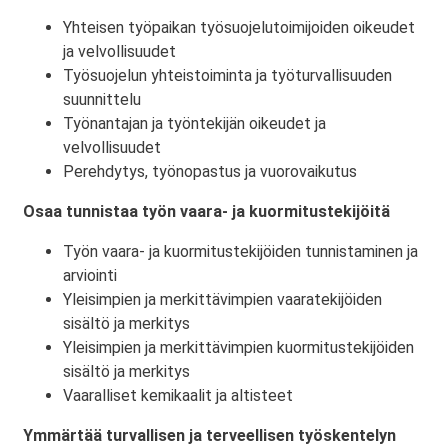
Yhteisen työpaikan työsuojelutoimijoiden oikeudet
ja velvollisuudet
Työsuojelun yhteistoiminta ja työturvallisuuden
suunnittelu
Työnantajan ja työntekijän oikeudet ja
velvollisuudet
Perehdytys, työnopastus ja vuorovaikutus
Osaa tunnistaa työn vaara- ja kuormitustekijöitä
Työn vaara- ja kuormitustekijöiden tunnistaminen ja
arviointi
Yleisimpien ja merkittävimpien vaaratekijöiden
sisältö ja merkitys
Yleisimpien ja merkittävimpien kuormitustekijöiden
sisältö ja merkitys
Vaaralliset kemikaalit ja altisteet
Ymmärtää turvallisen ja terveellisen työskentelyn