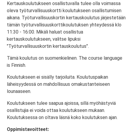
Kertauskoulutukseen osallistuvalla tulee olla voimassa
oleva työturvallisuuskortti koulutukseen osallistumisen
aikana. Työturvallisuuskortin kertauskoulutus järjestetään
tämän työturvallisuuskorttikoulutuksen yhteydessä klo
11:30 - 16:00. Mikäli haluat osallistua
kertauskoulutukseen, valitse lipuksi
"Työturvallisuuskortin kertauskoulutus".
Tämä koulutus on suomenkielinen. The course language
is Finnish.
Koulutukseen ei sisälly tarjoiluita. Koulutuspaikan
läheisyydessä on mahdollisuus omakustanteiseen
lounaaseen.
Koulutukseen tulee saapua ajoissa, sillä myöhästyviä
osallistujia ei voida ottaa koulutukseen mukaan.
Koulutuksessa on oltava läsnä koko koulutuksen ajan.
Oppimistavoitteet: