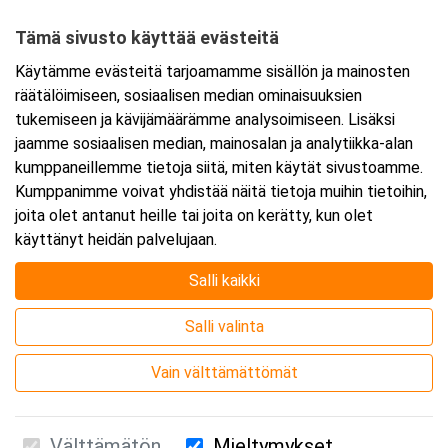
65170 Vaasa
Tämä sivusto käyttää evästeitä
Tarkempi kartta ja ajo-ohjeet
Käytämme evästeitä tarjoamamme sisällön ja mainosten
räätälöimiseen, sosiaalisen median ominaisuuksien
tukemiseen ja kävijämäärämme analysoimiseen. Lisäksi
jaamme sosiaalisen median, mainosalan ja analytiikka-alan
kumppaneillemme tietoja siitä, miten käytät sivustoamme.
Kumppanimme voivat yhdistää näitä tietoja muihin tietoihin,
joita olet antanut heille tai joita on kerätty, kun olet
käyttänyt heidän palvelujaan.
Salli kaikki
Salli valinta
Vain välttämättömät
Välttämätön
Mieltymykset