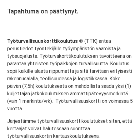
Tapahtuma on päättynyt.
Työturvallisuuskorttikoulutus ®
(TTK) antaa
perustiedot työntekijälle työympäristön vaaroista ja
työsuojelusta. Työturvakorttikoulutuksen tavoitteena on
parantaa yhteisten työpaikkojen turvallisuutta. Koulutus
sopii kaikille alasta riippumatta ja sitä tarvitaan erityisesti
rakennusalalla, teollisuudessa ja logistiikkassa. Koko
päivän (7,5h) koulutuksesta on mahdollista saada yksi (1)
kuljettajan jatkokoulutuksen ammattipätevyysmerkintä
(vain 1 merkintä/vrk). Työturvallisuuskortti on voimassa 5
vuotta.
Järjestämme työturvallisuuskorttikoulutukset siten, että
kertaajat voivat halutessaan suorittaa
työturvallisuuskortin kertauskoulutuksena.