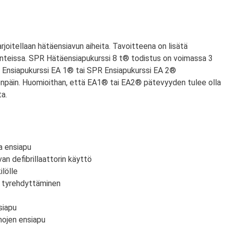
arjoitellaan hätäensiavun aiheita. Tavoitteena on lisätä
anteissa. SPR Hätäensiapukurssi 8 t® todistus on voimassa 3
PR Ensiapukurssi EA 1® tai SPR Ensiapukurssi EA 2®
npäin. Huomioithan, että EA1® tai EA2® pätevyyden tulee olla
a.
a ensiapu
an defibrillaattorin käyttö
lölle
n tyrehdyttäminen
siapu
mojen ensiapu