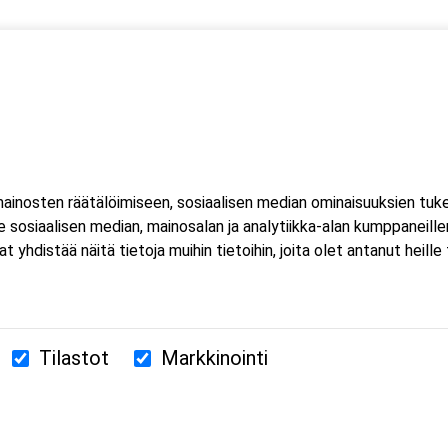
 yksi (1) kuorma- ja linja-auton kuljettajien ammattipätevyyden
inosten räätälöimiseen, sosiaalisen median ominaisuuksien tuk
sosiaalisen median, mainosalan ja analytiikka-alan kumppaneillem
istää näitä tietoja muihin tietoihin, joita olet antanut heille ta
Tilastot
Markkinointi
380 Helsinki
us.fi