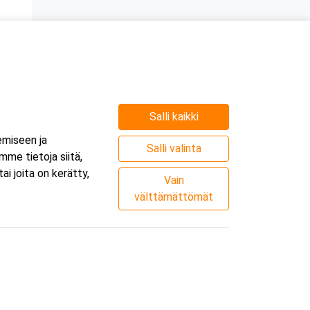
Salli kaikki
emiseen ja
Salli valinta
me tietoja siitä,
i joita on kerätty,
Vain
välttämättömät