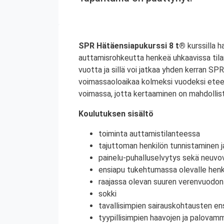
SPR Hätäensiapukurssi 8 t®
kurssilla h
auttamisrohkeutta henkeä uhkaavissa til
vuotta ja sillä voi jatkaa yhden kerran S
voimassaoloaikaa kolmeksi vuodeksi etee
voimassa, jotta kertaaminen on mahdollist
Koulutuksen sisältö
toiminta auttamistilanteessa
tajuttoman henkilön tunnistaminen j
painelu-puhalluselvytys sekä neuvov
ensiapu tukehtumassa olevalle henki
raajassa olevan suuren verenvuodo
sokki
tavallisimpien sairauskohtausten en
tyypillisimpien haavojen ja palovam