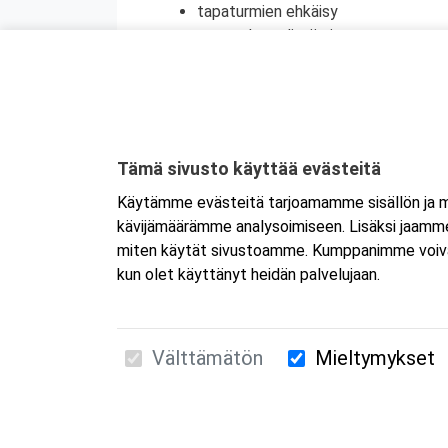
tapaturmien ehkäisy
terveyden edistäminen
henkinen ensiapu
Koulutuksesta on myös mahdollisuus saada
jatkokoulutuspäivä (vain 1 merkintä/vrk).
Tämä sivusto käyttää evästeitä
Käytämme evästeitä tarjoamamme sisällön ja ma
kävijämäärämme analysoimiseen. Lisäksi jaamme 
miten käytät sivustoamme. Kumppanimme voivat yhd
kun olet käyttänyt heidän palvelujaan.
Välttämätön
Mieltymykset
Suomen Ensiapukoulutus Oy / Valimotie 21 / 00
010 5251 260 /
kurssille@suomenensiapukoulut
Tietosuojaseloste ja evästeiden käyttö