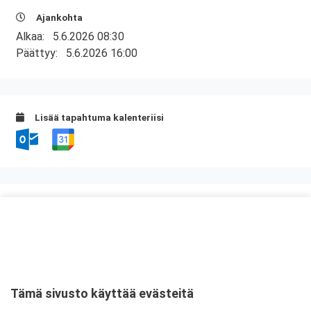
Ajankohta
Alkaa:
5.6.2026 08:30
Päättyy:
5.6.2026 16:00
Lisää tapahtuma kalenteriisi
Kurssipaikka
Scandic Vaasa
Rosteninkatu 6
65100 Vaasa
Tämä sivusto käyttää evästeitä
Tarkempi kartta ja ajo-ohjeet