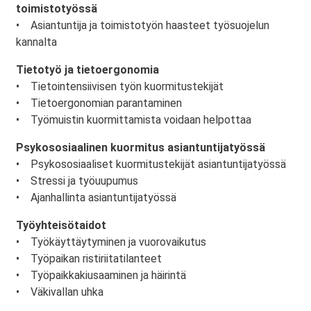
toimistotyössä
• Asiantuntija ja toimistotyön haasteet työsuojelun
kannalta
Tietotyö ja tietoergonomia
• Tietointensiivisen työn kuormitustekijät
• Tietoergonomian parantaminen
• Työmuistin kuormittamista voidaan helpottaa
Psykososiaalinen kuormitus asiantuntijatyössä
• Psykososiaaliset kuormitustekijät asiantuntijatyössä
• Stressi ja työuupumus
• Ajanhallinta asiantuntijatyössä
Työyhteisötaidot
• Työkäyttäytyminen ja vuorovaikutus
• Työpaikan ristiriitatilanteet
• Työpaikkakiusaaminen ja häirintä
• Väkivallan uhka