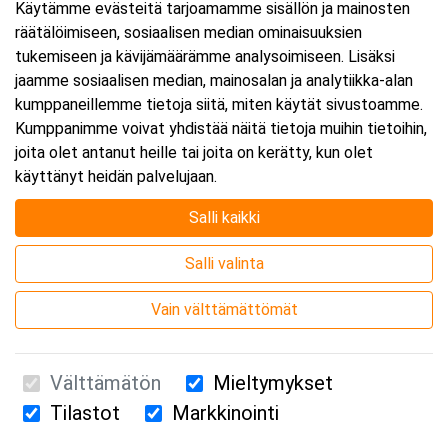
Käytämme evästeitä tarjoamamme sisällön ja mainosten
räätälöimiseen, sosiaalisen median ominaisuuksien
tukemiseen ja kävijämäärämme analysoimiseen. Lisäksi
jaamme sosiaalisen median, mainosalan ja analytiikka-alan
kumppaneillemme tietoja siitä, miten käytät sivustoamme.
Kumppanimme voivat yhdistää näitä tietoja muihin tietoihin,
joita olet antanut heille tai joita on kerätty, kun olet
käyttänyt heidän palvelujaan.
Salli kaikki
Salli valinta
Vain välttämättömät
Välttämätön
Mieltymykset
Tilastot
Markkinointi
Suomen Ensiapukoulutus Oy / Valimotie 21 / 00380 Helsinki
010 5251 260 /
kurssille@suomenensiapukoulutus.fi