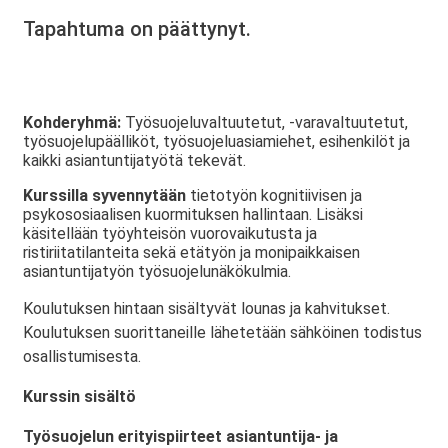
Tapahtuma on päättynyt.
Kohderyhmä:
Työsuojeluvaltuutetut, -varavaltuutetut,
työsuojelupäälliköt, työsuojeluasiamiehet, esihenkilöt ja
kaikki asiantuntijatyötä tekevät.
Kurssilla syvennytään
tietotyön kognitiivisen ja
psykososiaalisen kuormituksen hallintaan. Lisäksi
käsitellään työyhteisön vuorovaikutusta ja
ristiriitatilanteita sekä etätyön ja monipaikkaisen
asiantuntijatyön työsuojelunäkökulmia.
Koulutuksen hintaan sisältyvät lounas ja kahvitukset.
Koulutuksen suorittaneille lähetetään sähköinen todistus
osallistumisesta.
Kurssin sisältö
Työsuojelun erityispiirteet asiantuntija- ja