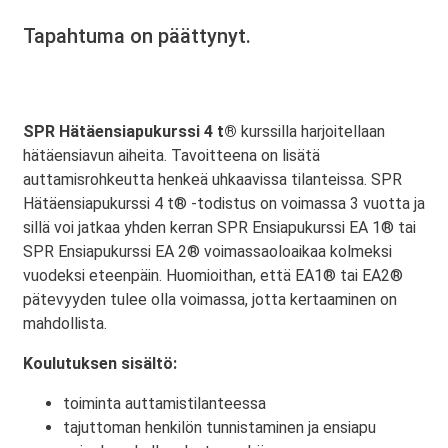
Tapahtuma on päättynyt.
SPR Hätäensiapukurssi 4 t®
kurssilla harjoitellaan
hätäensiavun aiheita. Tavoitteena on lisätä
auttamisrohkeutta henkeä uhkaavissa tilanteissa. SPR
Hätäensiapukurssi 4 t® -todistus on voimassa 3 vuotta ja
sillä voi jatkaa yhden kerran SPR Ensiapukurssi EA 1® tai
SPR Ensiapukurssi EA 2® voimassaoloaikaa kolmeksi
vuodeksi eteenpäin. Huomioithan, että EA1® tai EA2®
pätevyyden tulee olla voimassa, jotta kertaaminen on
mahdollista.
Koulutuksen sisältö:
toiminta auttamistilanteessa
tajuttoman henkilön tunnistaminen ja ensiapu