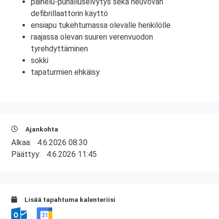
painelu-puhalluselvytys sekä neuvovan
defibrillaattorin käyttö
ensiapu tukehtumassa olevalle henkilölle
raajassa olevan suuren verenvuodon
tyrehdyttäminen
sokki
tapaturmien ehkäisy
Ajankohta
Alkaa:
4.6.2026 08:30
Päättyy:
4.6.2026 11:45
Lisää tapahtuma kalenteriisi