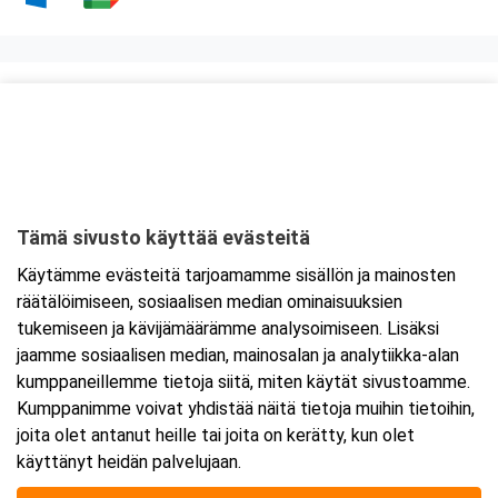
Kurssipaikka
ABC Amiraali
Haminantie 1
48810 Kotka
Tämä sivusto käyttää evästeitä
Tarkempi kartta ja ajo-ohjeet
Käytämme evästeitä tarjoamamme sisällön ja mainosten
räätälöimiseen, sosiaalisen median ominaisuuksien
tukemiseen ja kävijämäärämme analysoimiseen. Lisäksi
jaamme sosiaalisen median, mainosalan ja analytiikka-alan
kumppaneillemme tietoja siitä, miten käytät sivustoamme.
Kumppanimme voivat yhdistää näitä tietoja muihin tietoihin,
joita olet antanut heille tai joita on kerätty, kun olet
käyttänyt heidän palvelujaan.