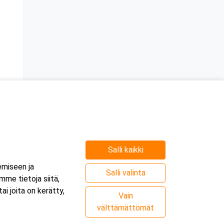
Salli kaikki
emiseen ja
Salli valinta
me tietoja siitä,
i joita on kerätty,
Vain
välttämättömät