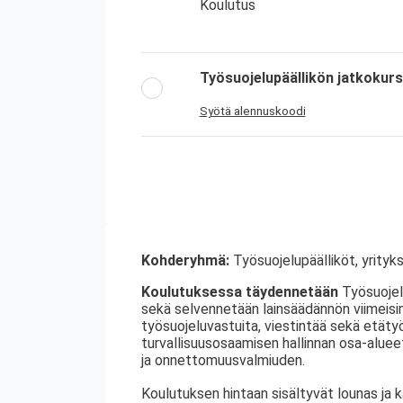
Koulutus
Työsuojelupäällikön jatkokurs
Syötä alennuskoodi
Kohderyhmä:
Työsuojelupäälliköt, yrityks
Koulutuksessa täydennetään
Työsuojelu
sekä selvennetään lainsäädännön viimeisim
työsuojeluvastuita, viestintää sekä etäty
turvallisuusosaamisen hallinnan osa-alue
ja onnettomuusvalmiuden.
Koulutuksen hintaan sisältyvät lounas ja 