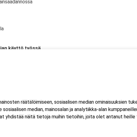
ainsäädännössä
la
dian käyttö työssä
s
tumiseen
inosten räätälöimiseen, sosiaalisen median ominaisuuksien tuk
sosiaalisen median, mainosalan ja analytiikka-alan kumppaneillem
 ja mobiilityössä
istää näitä tietoja muihin tietoihin, joita olet antanut heille ta