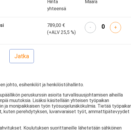
Hinta
Määrä
yhteensä
si
789,00 €
-
+
(+ALV 25,5 %)
en johto, esihenkilöt ja henkilöstöhallinto.
päällikön peruskurssin asioita turvallisuusjohtamisen aiheilla
piä muutoksia. Lisäksi käsitellään yhteisen työpaikan
ön ja monipaikkaisen työn työsuojelunäkökulmia. Tietää työpaika
et, kuten perehdytyksen, luvanvaraiset työt, ammattipätevyydet
kahvitukset. Koulutuksen suorittaneille lähetetään sähköinen