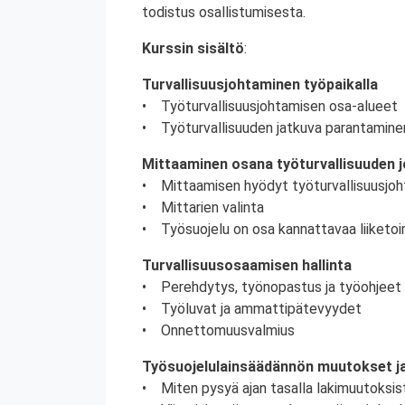
todistus osallistumisesta.
Kurssin sisältö
:
Turvallisuusjohtaminen työpaikalla
• Työturvallisuusjohtamisen osa-alueet
• Työturvallisuuden jatkuva parantamine
Mittaaminen osana työturvallisuuden 
• Mittaamisen hyödyt työturvallisuusjoh
• Mittarien valinta
• Työsuojelu on osa kannattavaa liiketoi
Turvallisuusosaamisen hallinta
• Perehdytys, työnopastus ja työohjeet
• Työluvat ja ammattipätevyydet
• Onnettomuusvalmius
Työsuojelulainsäädännön muutokset ja
• Miten pysyä ajan tasalla lakimuutoksis