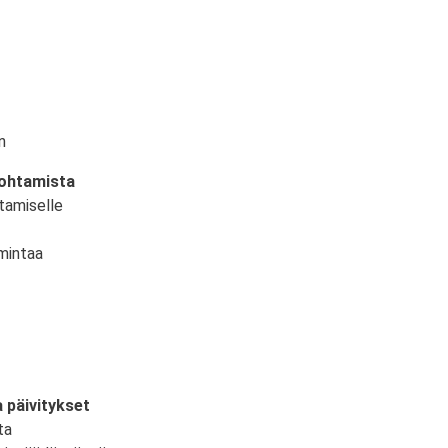
n
johtamista
tamiselle
mintaa
 päivitykset
ta