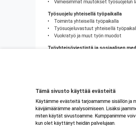
• Viimeisimmät muutokset työsuojelun l
Työsuojelu yhteisellä työpaikalla
• Toiminta yhteisellä työpaikalla
• Työsuojeluvastuut yhteisellä työpaikal
• Vuokratyö ja muut työn muodot
Työyhteisöviestintä ja sosiaalisen me
• Toimiva työyhteisöviestintä
• Työnantajan vastuu viestinnässä
• Sosiaalisen median käyttö työssä
• Somen psykososiaalinen kuormittavuu
Työsuojelu etätyössä ja mobiilityössä
Tämä sivusto käyttää evästeitä
• Etätyöstä sopiminen ja vinkkejä onnis
Käytämme evästeitä tarjoamamme sisällön ja ma
• Mobiilin työn vaatimat kompetenssit
kävijämäärämme analysoimiseen. Lisäksi jaamme 
• Eri toimijoiden tehtävät ja vastuut etä-
miten käytät sivustoamme. Kumppanimme voivat yhd
kun olet käyttänyt heidän palvelujaan.