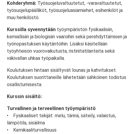
Kohderyhmä:
Työsuojeluvaltuutetut, -varavaltuutetut,
työsuojelupäälliköt, työsuojeluasiamiehet, esihenkilöt ja
muu henkilöstö.
Kurssilla syvennytään
työympäristön fysikaalisiin,
kemiallisiin ja biologisiin vaaroihin sekä perehdyttämisen ja
työnopastuksen käytäntöihin. Lisäksi käsitellään
työyhteisön vuorovaikutusta, ristiriitatilanteita sekä
väkivallan uhkaa työpaikalla.
Koulutuksen hintaan sisältyvät lounas ja kahvitukset.
Koulutuksen suorittaneille lähetetään sähköinen todistus
osallistumisesta.
Kurssin sisältö:
Turvallinen ja terveellinen työympäristö
• Fysikaaliset tekijät: melu, tärinä, säteily, valaistus,
lämpötila, sisäilma
• Kemikaaliturvallisuus