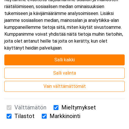
räätälöimiseen, sosiaalisen median ominaisuuksien
tukemiseen ja kävijämäärämme analysoimiseen. Lisäksi
jaamme sosiaalisen median, mainosalan ja analytiikka-alan
kumppaneillemme tietoja siitä, miten käytät sivustoamme.
Kumppanimme voivat yhdistää näitä tietoja muihin tietoihin,
joita olet antanut heille tai joita on kerätty, kun olet
käyttänyt heidän palvelujaan.
Salli kaikki
Salli valinta
Vain välttämättömät
Välttämätön
Mieltymykset
Tilastot
Markkinointi
Suomen Ensiapukoulutus Oy / Valimotie 21 / 00380 Helsinki
010 5251 260 /
kurssille@suomenensiapukoulutus.fi