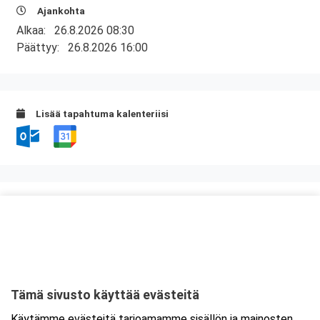
Ajankohta
Alkaa:
26.8.2026 08:30
Päättyy:
26.8.2026 16:00
Lisää tapahtuma kalenteriisi
Kurssipaikka
Valimo 21, Preston koulutustilat
Valimotie 21
00380 Helsinki
Tämä sivusto käyttää evästeitä
Tarkempi kartta ja ajo-ohjeet
Käytämme evästeitä tarjoamamme sisällön ja mainosten