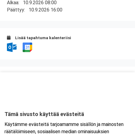
Alkaa:
10.9.2026 08:00
Päättyy:
10.9.2026 16:00
Lisää tapahtuma kalenteriisi
Kurssipaikka
Knitter Business Park, Preston koulutustilat
Kutojantie 6-8 (8.krs)
02630 Espoo
Tämä sivusto käyttää evästeitä
Tarkempi kartta ja ajo-ohjeet
Käytämme evästeitä tarjoamamme sisällön ja mainosten
räätälöimiseen, sosiaalisen median ominaisuuksien