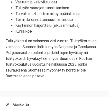
Vastuut ja velvollisuudet
Tulityön vaarojen tunnistaminen
Turvatoimet eri toimintaympäristöissä
Toiminta onnettomuustilanteessa
Käytännön harjoittelu (alkusammutus)
Kurssikoe
Tulityökortti on voimassa viisi vuotta. Tulityökortti on
voimassa Suomen lisäksi myös Norjassa ja Tanskassa.
Pohjoismaisten palontorjuntaliittojen hyväksymä
tulityökortti hyväksytään myös Suomessa. Ruotsin
tulityökoulutus uudistui heinäkuussa 2023, jonka
seurauksena Suomessa myönnetty kortti ei ole
Ruotsissa enää pätevä.
Ajankohta