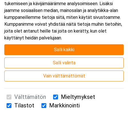
tukemiseen ja kävijämäärämme analysoimiseen. Lisäksi
jaamme sosiaalisen median, mainosalan ja analytiikka-alan
kumppaneillemme tietoja siitä, miten käytät sivustoamme.
Kumppanimme voivat yhdistää näitä tietoja muihin tietoihin,
joita olet antanut heille tai joita on kerätty, kun olet
käyttänyt heidän palvelujaan.
Salli kaikki
Salli valinta
Vain välttämättömät
Välttämätön
Mieltymykset
Tilastot
Markkinointi
Suomen Ensiapukoulutus Oy / Valimotie 21 / 00380 Helsinki
010 5251 260 /
kurssille@suomenensiapukoulutus.fi
Tietosuojaseloste ja evästeiden käyttö