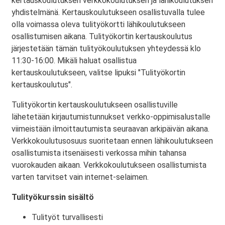
kertauskoulutuksen verkkokoulutuksen ja lähikoulutuksen
yhdistelmänä. Kertauskoulutukseen osallistuvalla tulee
olla voimassa oleva tulityökortti lähikoulutukseen
osallistumisen aikana. Tulityökortin kertauskoulutus
järjestetään tämän tulityökoulutuksen yhteydessä klo
11:30-16:00. Mikäli haluat osallistua
kertauskoulutukseen, valitse lipuksi "Tulityökortin
kertauskoulutus".
Tulityökortin kertauskoulutukseen osallistuville
lähetetään kirjautumistunnukset verkko-oppimisalustalle
viimeistään ilmoittautumista seuraavan arkipäivän aikana.
Verkkokoulutusosuus suoritetaan ennen lähikoulutukseen
osallistumista itsenäisesti verkossa mihin tahansa
vuorokauden aikaan. Verkkokoulutukseen osallistumista
varten tarvitset vain internet-selaimen.
Tulityökurssin sisältö
Tulityöt turvallisesti