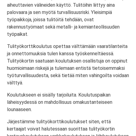
aiheuttavien välineiden käyttö. Tulitöihin liittyy aina
palovaara ja sen myötä turvallisuusriski. Yleisimpiä
työpaikkoja, joissa tulitöitä tehdään, ovat
rakennustyömaat sekä metalli- ja kemianteollisuuden
työpaikat.
Tulityökorttikoulutus opettaa välttämään vaaratilanteita
ja onnettomuuksia tulen kanssa työskenneltäessä.
Tulityökortin saatuaan koulutuksen osallistuja on oppinut
huomioimaan riskejä ja tulemaan entistä tietoisemmaksi
työturvallisuudesta, sekä tietää miten vahingoilta voidaan
välttyä.
Koulutukseen ei sisälly tarjoiluita. Koulutuspaikan
läheisyydessä on mahdollisuus omakustanteiseen
lounaaseen.
Järjestämme tulityökorttikoulutukset siten, että
kertaajat voivat halutessaan suorittaa tulityökortin