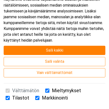
räätälöimiseen, sosiaalisen median ominaisuuksien
Päättyy:
5.10.2026 16:00
tukemiseen ja kävijämäärämme analysoimiseen. Lisäksi
jaamme sosiaalisen median, mainosalan ja analytiikka-alan
kumppaneillemme tietoja siitä, miten käytät sivustoamme.
Lisää tapahtuma kalenteriisi
Kumppanimme voivat yhdistää näitä tietoja muihin tietoihin,
joita olet antanut heille tai joita on kerätty, kun olet
käyttänyt heidän palvelujaan.
Salli kaikki
Kurssipaikka
Salli valinta
Webinaari
Vain välttämättömät
Välttämätön
Mieltymykset
Tilastot
Markkinointi
Suomen Ensiapukoulutus Oy / Valimotie 21 / 00380 Helsinki
010 5251 260 /
kurssille@suomenensiapukoulutus.fi