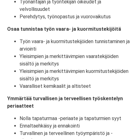
Työnantajan ja työntekijän oikeudet ja
velvollisuudet
Perehdytys, työnopastus ja vuorovaikutus
Osaa tunnistaa työn vaara- ja kuormitustekijöitä
Työn vaara- ja kuormitustekijöiden tunnistaminen ja
arviointi
Yleisimpien ja merkittävimpien vaaratekijöiden
sisältö ja merkitys
Yleisimpien ja merkittävimpien kuormitustekijöiden
sisältö ja merkitys
Vaaralliset kemikaalit ja altisteet
Ymmärtää turvallisen ja terveellisen työskentelyn
periaatteet
Nolla tapaturmaa -periaate ja tapaturmien syyt
Ennaltaehkäisy ja ennakointi
Turvallinen ja terveellinen työympäristö ja -