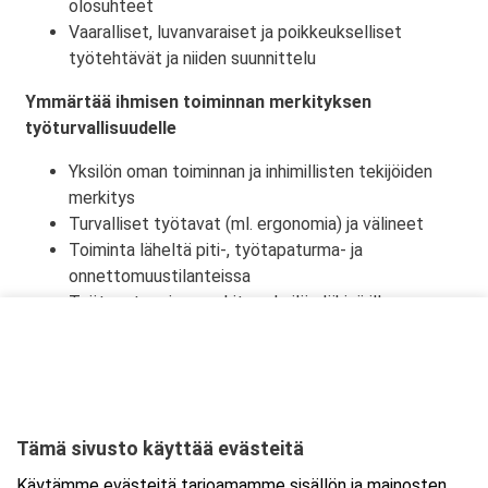
olosuhteet
Vaaralliset, luvanvaraiset ja poikkeukselliset
työtehtävät ja niiden suunnittelu
Ymmärtää ihmisen toiminnan merkityksen
työturvallisuudelle
Yksilön oman toiminnan ja inhimillisten tekijöiden
merkitys
Turvalliset työtavat (ml. ergonomia) ja välineet
Toiminta läheltä piti-, työtapaturma- ja
onnettomuustilanteissa
Työtapaturmien merkitys yksilön lähipiirille,
työyhteisölle ja yhteiskunnalle
Tämä sivusto käyttää evästeitä
Ajankohta
Käytämme evästeitä tarjoamamme sisällön ja mainosten
Alkaa:
5.10.2026 08:30