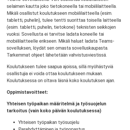
selaimen kautta joko tietokoneella tai mobiililaitteella.
Mikäli osallistut koulutukseen mobiililaitteella (esim.
tabletti, puhelin), tulee tentti suorittaa toisella laitteella
(esim. tabletti, puhelin, tietokone) teknisten seikkojen
vuoksi. Sovellusta ei tarvitse ladata koneelle tai
mobiililaitteelle erikseen. Mikäli haluat ladata Teams-
sovelluksen, löydät sen omasta sovelluskaupasta.
Tarkemmat ohjeet lähetetään vahvistusviestissä.
Koulutukseen tulee saapua ajoissa, sillä myöhästyviä
osallistujia ei voida ottaa koulutukseen mukaan.
Koulutuksessa on oltava läsnä koko koulutuksen ajan.
Oppimistavoitteet:
Yhteisen työpaikan määritelmä ja työsuojelun
tarkoitus (vain koko päivän koulutuksessa)
Yhteisen työpaikan työsuojelu
Perehdyttäminen ja työnopastus