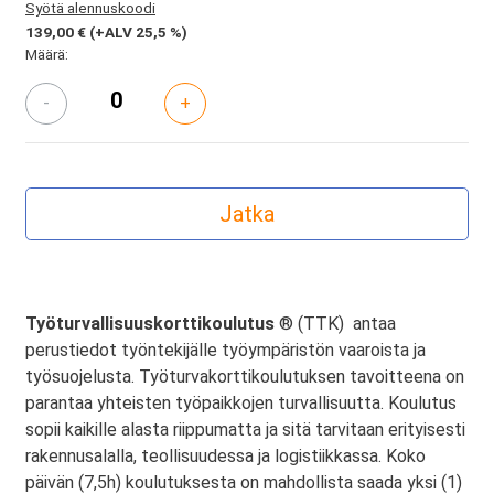
Syötä alennuskoodi
139,00 €
(+ALV 25,5 %)
Määrä:
-
+
Työturvallisuuskorttikoulutus
® (TTK) antaa
perustiedot työntekijälle työympäristön vaaroista ja
työsuojelusta. Työturvakorttikoulutuksen tavoitteena on
parantaa yhteisten työpaikkojen turvallisuutta. Koulutus
sopii kaikille alasta riippumatta ja sitä tarvitaan erityisesti
rakennusalalla, teollisuudessa ja logistiikkassa. Koko
päivän (7,5h) koulutuksesta on mahdollista saada yksi (1)