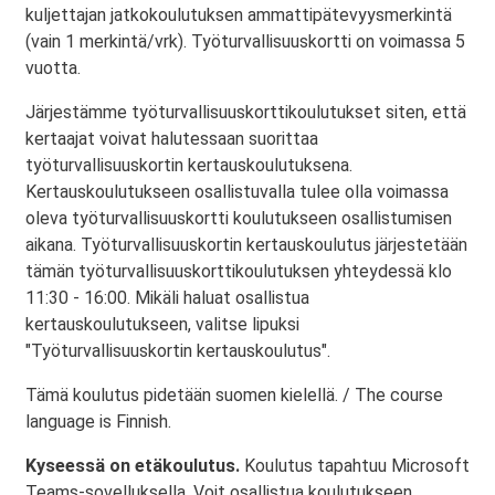
kuljettajan jatkokoulutuksen ammattipätevyysmerkintä
(vain 1 merkintä/vrk). Työturvallisuuskortti on voimassa 5
vuotta.
Järjestämme työturvallisuuskorttikoulutukset siten, että
kertaajat voivat halutessaan suorittaa
työturvallisuuskortin kertauskoulutuksena.
Kertauskoulutukseen osallistuvalla tulee olla voimassa
oleva työturvallisuuskortti koulutukseen osallistumisen
aikana. Työturvallisuuskortin kertauskoulutus järjestetään
tämän työturvallisuuskorttikoulutuksen yhteydessä klo
11:30 - 16:00. Mikäli haluat osallistua
kertauskoulutukseen, valitse lipuksi
"Työturvallisuuskortin kertauskoulutus".
Tämä koulutus pidetään suomen kielellä. / The course
language is Finnish.
Kyseessä on etäkoulutus.
Koulutus tapahtuu Microsoft
Teams-sovelluksella. Voit osallistua koulutukseen