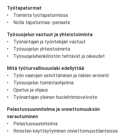
Työtapaturmat
• Toiminta työtapaturmissa
• Nolla tapaturmaa -periaate
Työsuojelun vastuut ja yhteistoiminta
• Työnantajan ja työntekijän vastuut
• Työsuojelun yhteistoiminta
• Työsuojeluhenkilöstön tehtävät ja oikeudet
Mitä työturvallisuuslaki edellyttää
• Työn vaarojen selvittäminen ja riskien arviointi
• Työsuojelun toimintaohjelma
• Opetus ja ohjaus
• Työnantajan yleinen huolehtimisvelvoite
Pelastussuunnitelma ja onnettomuuksiin
varautuminen
• Pelastussuunnitelma
• Ihmisten käyttäytyminen onnettomuustilanteissa