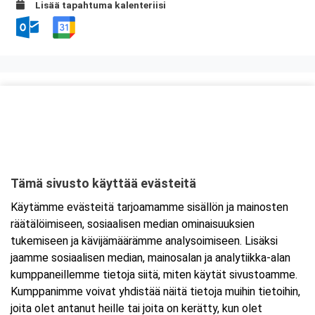
Lisää tapahtuma kalenteriisi
Kurssipaikka
Scandic Patria
Kauppakatu 21
53100 Lappeenranta
Tämä sivusto käyttää evästeitä
Tarkempi kartta ja ajo-ohjeet
Käytämme evästeitä tarjoamamme sisällön ja mainosten
räätälöimiseen, sosiaalisen median ominaisuuksien
tukemiseen ja kävijämäärämme analysoimiseen. Lisäksi
jaamme sosiaalisen median, mainosalan ja analytiikka-alan
kumppaneillemme tietoja siitä, miten käytät sivustoamme.
Kumppanimme voivat yhdistää näitä tietoja muihin tietoihin,
joita olet antanut heille tai joita on kerätty, kun olet