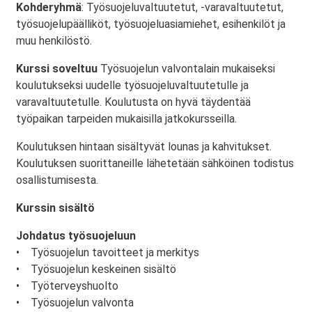
Kohderyhmä
: Työsuojeluvaltuutetut, -varavaltuutetut,
työsuojelupäälliköt, työsuojeluasiamiehet, esihenkilöt ja
muu henkilöstö.
Kurssi soveltuu
Työsuojelun valvontalain mukaiseksi
koulutukseksi uudelle työsuojeluvaltuutetulle ja
varavaltuutetulle. Koulutusta on hyvä täydentää
työpaikan tarpeiden mukaisilla jatkokursseilla.
Koulutuksen hintaan sisältyvät lounas ja kahvitukset.
Koulutuksen suorittaneille lähetetään sähköinen todistus
osallistumisesta.
Kurssin sisältö
Johdatus työsuojeluun
• Työsuojelun tavoitteet ja merkitys
• Työsuojelun keskeinen sisältö
• Työterveyshuolto
• Työsuojelun valvonta