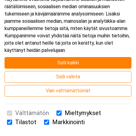
räätälöimiseen, sosiaalisen median ominaisuuksien
Päättyy:
17.11.2026 16:00
tukemiseen ja kävijämäärämme analysoimiseen. Lisäksi
jaamme sosiaalisen median, mainosalan ja analytiikka-alan
kumppaneillemme tietoja siitä, miten käytät sivustoamme.
Lisää tapahtuma kalenteriisi
Kumppanimme voivat yhdistää näitä tietoja muihin tietoihin,
joita olet antanut heille tai joita on kerätty, kun olet
käyttänyt heidän palvelujaan.
Salli kaikki
Kurssipaikka
Salli valinta
Webinaari
Vain välttämättömät
Välttämätön
Mieltymykset
Tilastot
Markkinointi
Suomen Ensiapukoulutus Oy / Valimotie 21 / 00380 Helsinki
010 5251 260 /
kurssille@suomenensiapukoulutus.fi