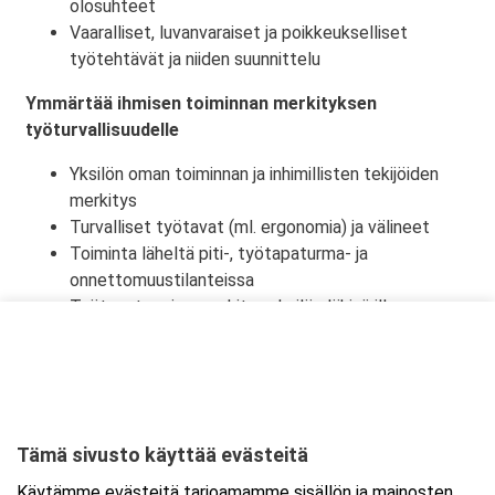
olosuhteet
Vaaralliset, luvanvaraiset ja poikkeukselliset
työtehtävät ja niiden suunnittelu
Ymmärtää ihmisen toiminnan merkityksen
työturvallisuudelle
Yksilön oman toiminnan ja inhimillisten tekijöiden
merkitys
Turvalliset työtavat (ml. ergonomia) ja välineet
Toiminta läheltä piti-, työtapaturma- ja
onnettomuustilanteissa
Työtapaturmien merkitys yksilön lähipiirille,
työyhteisölle ja yhteiskunnalle
Tämä sivusto käyttää evästeitä
Ajankohta
Käytämme evästeitä tarjoamamme sisällön ja mainosten
Alkaa:
17.11.2026 08:30