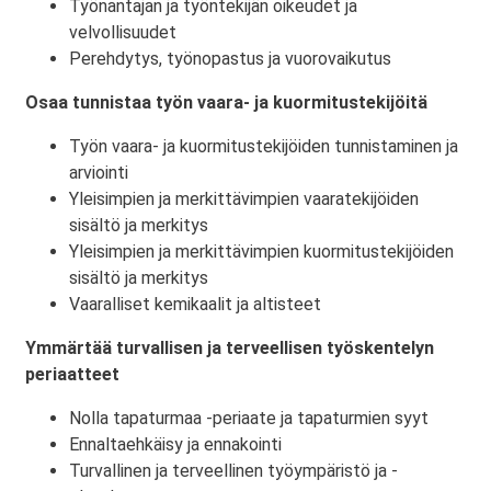
Työnantajan ja työntekijän oikeudet ja
velvollisuudet
Perehdytys, työnopastus ja vuorovaikutus
Osaa tunnistaa työn vaara- ja kuormitustekijöitä
Työn vaara- ja kuormitustekijöiden tunnistaminen ja
arviointi
Yleisimpien ja merkittävimpien vaaratekijöiden
sisältö ja merkitys
Yleisimpien ja merkittävimpien kuormitustekijöiden
sisältö ja merkitys
Vaaralliset kemikaalit ja altisteet
Ymmärtää turvallisen ja terveellisen työskentelyn
periaatteet
Nolla tapaturmaa -periaate ja tapaturmien syyt
Ennaltaehkäisy ja ennakointi
Turvallinen ja terveellinen työympäristö ja -