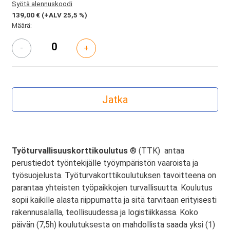
Syötä alennuskoodi
139,00 €
(+ALV 25,5 %)
Määrä:
-
+
Työturvallisuuskorttikoulutus
® (TTK) antaa
perustiedot työntekijälle työympäristön vaaroista ja
työsuojelusta. Työturvakorttikoulutuksen tavoitteena on
parantaa yhteisten työpaikkojen turvallisuutta. Koulutus
sopii kaikille alasta riippumatta ja sitä tarvitaan erityisesti
rakennusalalla, teollisuudessa ja logistiikkassa. Koko
päivän (7,5h) koulutuksesta on mahdollista saada yksi (1)