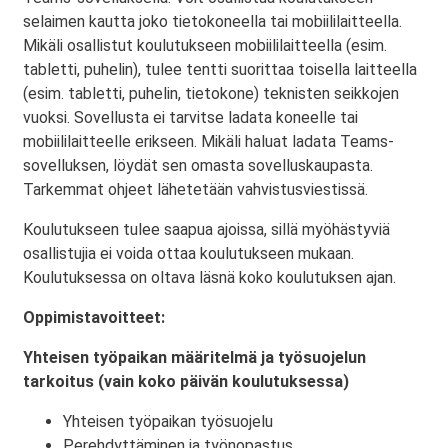
selaimen kautta joko tietokoneella tai mobiililaitteella.
Mikäli osallistut koulutukseen mobiililaitteella (esim.
tabletti, puhelin), tulee tentti suorittaa toisella laitteella
(esim. tabletti, puhelin, tietokone) teknisten seikkojen
vuoksi. Sovellusta ei tarvitse ladata koneelle tai
mobiililaitteelle erikseen. Mikäli haluat ladata Teams-
sovelluksen, löydät sen omasta sovelluskaupasta.
Tarkemmat ohjeet lähetetään vahvistusviestissä.
Koulutukseen tulee saapua ajoissa, sillä myöhästyviä
osallistujia ei voida ottaa koulutukseen mukaan.
Koulutuksessa on oltava läsnä koko koulutuksen ajan.
Oppimistavoitteet:
Yhteisen työpaikan määritelmä ja työsuojelun
tarkoitus (vain koko päivän koulutuksessa)
Yhteisen työpaikan työsuojelu
Perehdyttäminen ja työnopastus