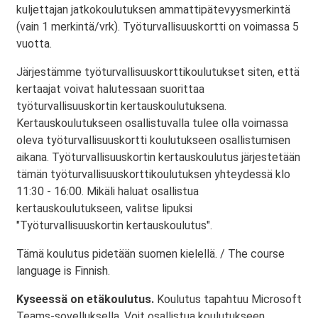
kuljettajan jatkokoulutuksen ammattipätevyysmerkintä
(vain 1 merkintä/vrk). Työturvallisuuskortti on voimassa 5
vuotta.
Järjestämme työturvallisuuskorttikoulutukset siten, että
kertaajat voivat halutessaan suorittaa
työturvallisuuskortin kertauskoulutuksena.
Kertauskoulutukseen osallistuvalla tulee olla voimassa
oleva työturvallisuuskortti koulutukseen osallistumisen
aikana. Työturvallisuuskortin kertauskoulutus järjestetään
tämän työturvallisuuskorttikoulutuksen yhteydessä klo
11:30 - 16:00. Mikäli haluat osallistua
kertauskoulutukseen, valitse lipuksi
"Työturvallisuuskortin kertauskoulutus".
Tämä koulutus pidetään suomen kielellä. / The course
language is Finnish.
Kyseessä on etäkoulutus.
Koulutus tapahtuu Microsoft
Teams-sovelluksella. Voit osallistua koulutukseen