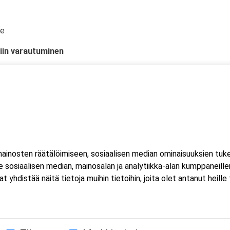
te
iin varautuminen
ilanteissa
tustuminen
-, hiilidioksidisammutin
inosten räätälöimiseen, sosiaalisen median ominaisuuksien tuk
sosiaalisen median, mainosalan ja analytiikka-alan kumppaneillem
istää näitä tietoja muihin tietoihin, joita olet antanut heille ta