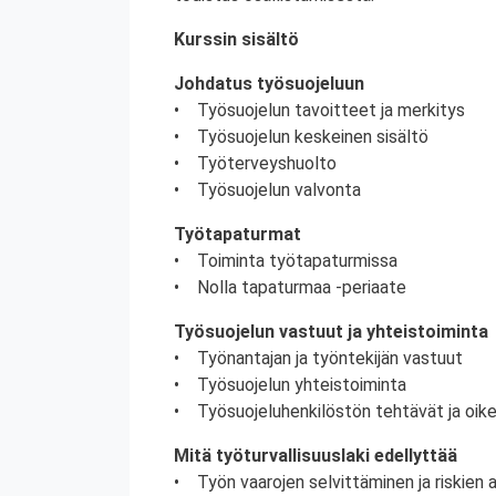
Kurssin sisältö
Johdatus työsuojeluun
• Työsuojelun tavoitteet ja merkitys
• Työsuojelun keskeinen sisältö
• Työterveyshuolto
• Työsuojelun valvonta
Työtapaturmat
• Toiminta työtapaturmissa
• Nolla tapaturmaa -periaate
Työsuojelun vastuut ja yhteistoiminta
• Työnantajan ja työntekijän vastuut
• Työsuojelun yhteistoiminta
• Työsuojeluhenkilöstön tehtävät ja oik
Mitä työturvallisuuslaki edellyttää
• Työn vaarojen selvittäminen ja riskien ar