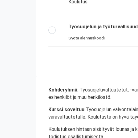
Koulutus
Työsuojelun ja työturvallisuu
Syötä alennuskoodi
Kohderyhmä
: Työsuojeluvaltuutetut, -va
esihenkilöt ja muu henkilöstö.
Kurssi soveltuu
Työsuojelun valvontalain
varavaltuutetulle. Koulutusta on hyvä täyd
Koulutuksen hintaan sisältyvät lounas ja 
todistus osallistumisesta.