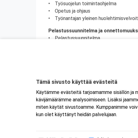
• Työsuojelun toimintaohjelma
• Opetus ja ohjaus
• Työnantajan yleinen huolehtimisvelvoi
Pelastussuunnitelma ja onnettomuuks
• Pelastussuunnitelma
• Ihmisten käyttäytyminen onnettomuust
• Tulipalot
• Hätäilmoituksen teko
Työpaikan turvallisuusvälineistöön tu
• Käsisammuttimet: jauhe-, neste-, vaahto
Tämä sivusto käyttää evästeitä
• Sammutuspeite
Käytämme evästeitä tarjoamamme sisällön ja ma
• Paloposti ja muut sammutusvälineet
kävijämäärämme analysoimiseen. Lisäksi jaamme 
• Työpaikan ensiapuvalmius
miten käytät sivustoamme. Kumppanimme voivat yhd
kun olet käyttänyt heidän palvelujaan.