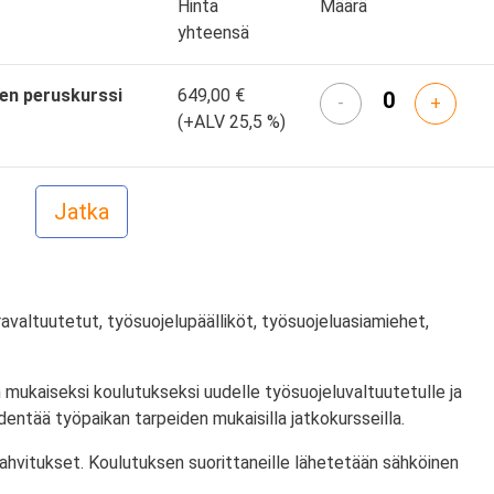
Hinta
Määrä
yhteensä
den peruskurssi
649,00 €
-
+
(+ALV 25,5 %)
ravaltuutetut, työsuojelupäälliköt, työsuojeluasiamiehet,
 mukaiseksi koulutukseksi uudelle työsuojeluvaltuutetulle ja
entää työpaikan tarpeiden mukaisilla jatkokursseilla.
kahvitukset. Koulutuksen suorittaneille lähetetään sähköinen