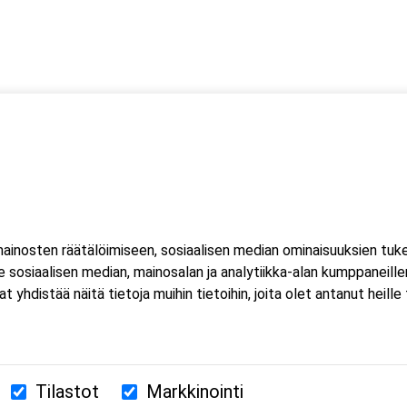
ssä
s)
lityökortti on voimassa Suomen lisäksi myös Norjassa ja
liittojen hyväksymä tulityökortti hyväksytään myös Suomessa.
inosten räätälöimiseen, sosiaalisen median ominaisuuksien tuk
ussa 2023, jonka seurauksena Suomessa myönnetty kortti ei ole
sosiaalisen median, mainosalan ja analytiikka-alan kumppaneillem
istää näitä tietoja muihin tietoihin, joita olet antanut heille ta
Tilastot
Markkinointi
380 Helsinki