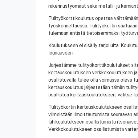
rakennustyömaat sekä metalli- ja kemiant
Tulityökorttikoulutus opettaa välttämään
työskenneltäessä. Tulityökortin saatuaan 
tulemaan entistä tietoisemmaksi työturval
Koulutukseen ei sisälly tarjoiluita. Koul
lounaaseen.
Järjestämme tulityökorttikoulutukset site
kertauskoulutuksen verkkokoulutuksen ja
osallistuvalla tulee olla voimassa oleva tu
kertauskoulutus järjestetään tämän tulit
osallistua kertauskoulutukseen, valitse li
Tulityökortin kertauskoulutukseen osallis
viimeistään ilmoittautumista seuraavan a
lähikoulutukseen osallistumista itsenäise
Verkkokoulutukseen osallistumista varten 