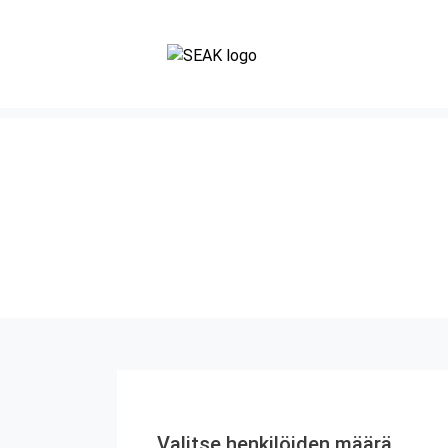
Valitse henkilöiden määrä