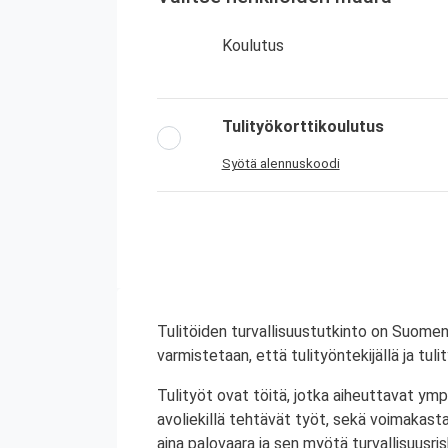
Koulutus
Tulityökorttikoulutus
Syötä alennuskoodi
Tulitöiden turvallisuustutkinto on Suomen
varmistetaan, että tulityöntekijällä ja tul
Tulityöt ovat töitä, jotka aiheuttavat ympä
avoliekillä tehtävät työt, sekä voimakasta 
aina palovaara ja sen myötä turvallisuusrisk