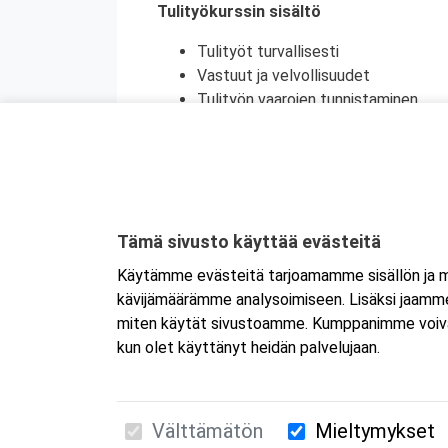
Tulityökurssin sisältö
Tulityöt turvallisesti
Vastuut ja velvollisuudet
Tulityön vaarojen tunnistaminen
Turvatoimet eri toimintaympäristöi
Toiminta onnettomuustilanteessa
Käytännön harjoittelu (alkusammutu
Kurssikoe
Tulityökortti on voimassa viisi vuotta. Tu
Tämä sivusto käyttää evästeitä
Tanskassa. Pohjoismaisten palontorjunta
Käytämme evästeitä tarjoamamme sisällön ja ma
Ruotsin tulityökoulutus uudistui heinäku
kävijämäärämme analysoimiseen. Lisäksi jaamme 
Ruotsissa enää pätevä.
miten käytät sivustoamme. Kumppanimme voivat yhd
kun olet käyttänyt heidän palvelujaan.
Välttämätön
Mieltymykset
Suomen Ensiapukoulutus Oy / Valimotie 21 / 00