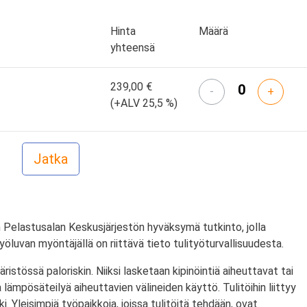
Hinta
Määrä
yhteensä
239,00 €
-
+
(+ALV 25,5 %)
 Pelastusalan Keskusjärjestön hyväksymä tutkinto, jolla
ityöluvan myöntäjällä on riittävä tieto tulityöturvallisuudesta.
ristössä paloriskin. Niiksi lasketaan kipinöintiä aiheuttavat tai
lämpösäteilyä aiheuttavien välineiden käyttö. Tulitöihin liittyy
i. Yleisimpiä työpaikkoja, joissa tulitöitä tehdään, ovat