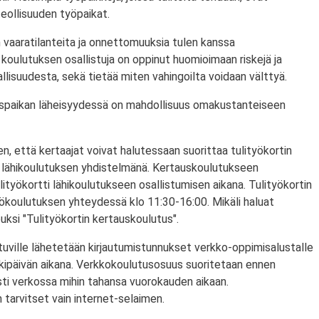
eollisuuden työpaikat.
 vaaratilanteita ja onnettomuuksia tulen kanssa
koulutuksen osallistuja on oppinut huomioimaan riskejä ja
lisuudesta, sekä tietää miten vahingoilta voidaan välttyä.
utuspaikan läheisyydessä on mahdollisuus omakustanteiseen
n, että kertaajat voivat halutessaan suorittaa tulityökortin
 lähikoulutuksen yhdistelmänä. Kertauskoulutukseen
lityökortti lähikoulutukseen osallistumisen aikana. Tulityökortin
yökoulutuksen yhteydessä klo 11:30-16:00. Mikäli haluat
puksi "Tulityökortin kertauskoulutus".
tuville lähetetään kirjautumistunnukset verkko-oppimisalustalle
rkipäivän aikana. Verkkokoulutusosuus suoritetaan ennen
sti verkossa mihin tahansa vuorokauden aikaan.
tarvitset vain internet-selaimen.