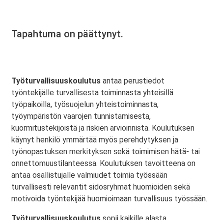
Tapahtuma on päättynyt.
Työturvallisuuskoulutus
antaa perustiedot
työntekijälle turvallisesta toiminnasta yhteisillä
työpaikoilla, työsuojelun yhteistoiminnasta,
työympäristön vaarojen tunnistamisesta,
kuormitustekijöistä ja riskien arvioinnista. Koulutuksen
käynyt henkilö ymmärtää myös perehdytyksen ja
työnopastuksen merkityksen sekä toimimisen hätä- tai
onnettomuustilanteessa. Koulutuksen tavoitteena on
antaa osallistujalle valmiudet toimia työssään
turvallisesti relevantit sidosryhmät huomioiden sekä
motivoida työntekijää huomioimaan turvallisuus työssään.
Työturvallisuuskoulutus
sopii kaikille alasta