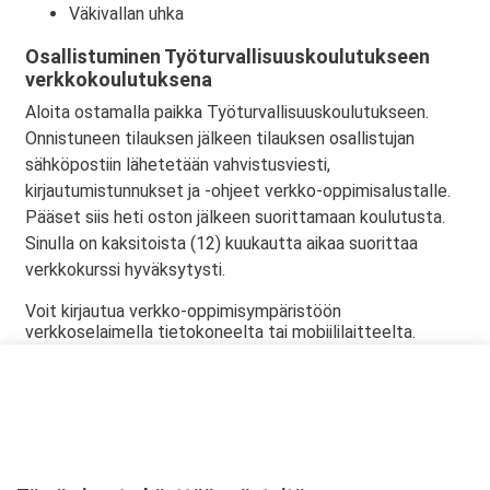
Väkivallan uhka
Osallistuminen Työturvallisuuskoulutukseen
verkkokoulutuksena
Aloita ostamalla paikka Työturvallisuuskoulutukseen.
Onnistuneen tilauksen jälkeen tilauksen osallistujan
sähköpostiin lähetetään vahvistusviesti,
kirjautumistunnukset ja -ohjeet verkko-oppimisalustalle.
Pääset siis heti oston jälkeen suorittamaan koulutusta.
Sinulla on kaksitoista (12) kuukautta aikaa suorittaa
verkkokurssi hyväksytysti.
Voit kirjautua verkko-oppimisympäristöön
verkkoselaimella tietokoneelta tai mobiililaitteelta.
Riittää, että sinulla on internet-yhteys ja laitteessa
toimivat äänet.
Verkkokurssin suorittamista varten tietokoneessasi tulee
olla viimeisin versio jostakin seuraavista internet-
selaimista: Microsoft Edge, Firefox, Safari tai Chrome.
Verkkokurssin suorittamista Internet Explorer-selaimella