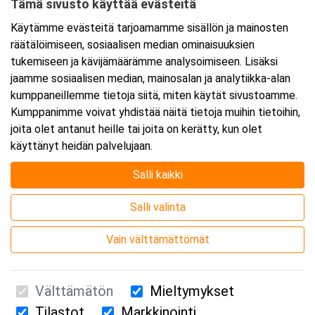
Tämä sivusto käyttää evästeitä
ei suositella.
Käytämme evästeitä tarjoamamme sisällön ja mainosten
Koulutuksen suoritusaika vaihtelee osallistujien välillä,
räätälöimiseen, sosiaalisen median ominaisuuksien
mutta tyypillisesti työturvallisuuskoulutus verkossa
tukemiseen ja kävijämäärämme analysoimiseen. Lisäksi
suoritetaan 4 tunnin ajassa. Suoritusaika riippuu
jaamme sosiaalisen median, mainosalan ja analytiikka-alan
yksilöllisestä etenemisvauhdista.
kumppaneillemme tietoja siitä, miten käytät sivustoamme.
Suoritettuasi kurssin hyväksytysti pääset lataamaan
Kumppanimme voivat yhdistää näitä tietoja muihin tietoihin,
todistuksen. Voit halutessasi tilata muovisen kortin.
joita olet antanut heille tai joita on kerätty, kun olet
käyttänyt heidän palvelujaan.
Salli kaikki
Kurssipaikka
Salli valinta
Verkkokurssi
Vain välttämättömät
Välttämätön
Mieltymykset
Tilastot
Markkinointi