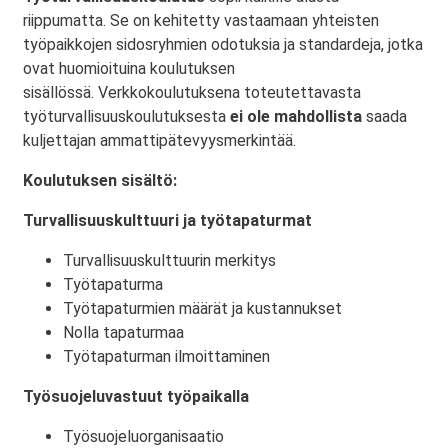
riippumatta. Se on kehitetty vastaamaan yhteisten
työpaikkojen sidosryhmien odotuksia ja standardeja, jotka
ovat huomioituina koulutuksen
sisällössä. Verkkokoulutuksena toteutettavasta
työturvallisuuskoulutuksesta
ei ole mahdollista
saada
kuljettajan ammattipätevyysmerkintää.
Koulutuksen sisältö:
Turvallisuuskulttuuri ja työtapaturmat
Turvallisuuskulttuurin merkitys
Työtapaturma
Työtapaturmien määrät ja kustannukset
Nolla tapaturmaa
Työtapaturman ilmoittaminen
Työsuojeluvastuut työpaikalla
Työsuojeluorganisaatio