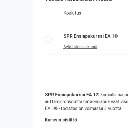
Koulutus
SPR Ensiapukurssi EA 1®
Syötä alennuskoodi
SPR Ensiapukurssi EA 1®
kurssilla harjo
auttamisrohkeutta hätäensiapua vaativiss
EA 1® -todistus on voimassa 3 vuotta.
Kurssin sisältö