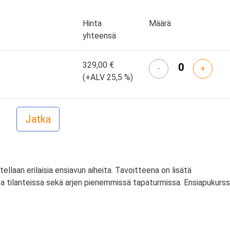
Hinta
Määrä
yhteensä
329,00 €
-
+
(+ALV 25,5 %)
itellaan erilaisia ensiavun aiheita. Tavoitteena on lisätä
a tilanteissa sekä arjen pienemmissä tapaturmissa. Ensiapukurss