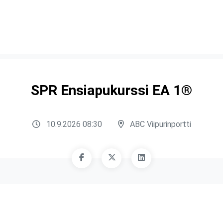
SPR Ensiapukurssi EA 1®
10.9.2026 08:30
ABC Viipurinportti