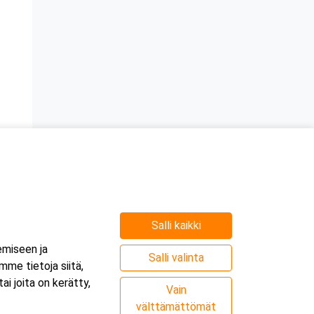
Salli kaikki
emiseen ja
n
Salli valinta
me tietoja siitä,
i joita on kerätty,
Vain
välttämättömät