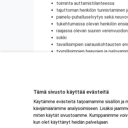
toiminta auttamistilanteessa
tajuttoman henkilön tunnistaminen j
painelu-puhalluselvytys sekä neuvov
tukehtumassa olevan henkilön ensi
raajassa olevan suuren verenvuodo
sokki
tavallisimpien sairauskohtausten en
tyypillisimpien haavojen ja palovam
nivelvammojen ja murtumien ensiap
muut tapaturmat (sähköisku, silmä
myrkytyksien ensiapu
tapaturmien ehkäisy
terveyden edistäminen
Tämä sivusto käyttää evästeitä
henkinen ensiapu
Käytämme evästeitä tarjoamamme sisällön ja ma
Koulutuksesta on myös mahdollisuus saada
kävijämäärämme analysoimiseen. Lisäksi jaamme 
jatkokoulutuspäivää (vain 1 merkintä/vrk).
miten käytät sivustoamme. Kumppanimme voivat yhd
kun olet käyttänyt heidän palvelujaan.