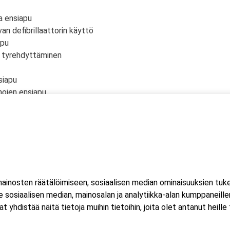
a ensiapu
an defibrillaattorin käyttö
apu
n tyrehdyttäminen
siapu
mojen ensiapu
u
vamma, nenäverenvuoto, pään vamma)
inosten räätälöimiseen, sosiaalisen median ominaisuuksien tuk
 kaksi (2) kuorma- ja linja-auton kuljettajien ammattipätevyyde
sosiaalisen median, mainosalan ja analytiikka-alan kumppaneillem
istää näitä tietoja muihin tietoihin, joita olet antanut heille ta