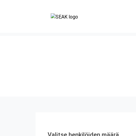
Valitse henkilöiden määrä