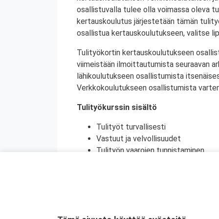
osallistuvalla tulee olla voimassa oleva tu
kertauskoulutus järjestetään tämän tulit
osallistua kertauskoulutukseen, valitse li
Tulityökortin kertauskoulutukseen osallis
viimeistään ilmoittautumista seuraavan a
lähikoulutukseen osallistumista itsenäise
Verkkokoulutukseen osallistumista varten 
Tulityökurssin sisältö
Tulityöt turvallisesti
Vastuut ja velvollisuudet
Tulityön vaarojen tunnistaminen
Turvatoimet eri toimintaympäristöi
Toiminta onnettomuustilanteessa
Käytännön harjoittelu (alkusammutu
Kurssikoe
Tulityökortti on voimassa viisi vuotta. Tu