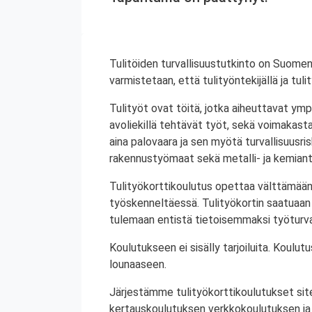
Tulitöiden turvallisuustutkinto on Suomen
varmistetaan, että tulityöntekijällä ja tul
Tulityöt ovat töitä, jotka aiheuttavat ympä
avoliekillä tehtävät työt, sekä voimakasta 
aina palovaara ja sen myötä turvallisuusrisk
rakennustyömaat sekä metalli- ja kemiant
Tulityökorttikoulutus opettaa välttämään
työskenneltäessä. Tulityökortin saatuaan 
tulemaan entistä tietoisemmaksi työturval
Koulutukseen ei sisälly tarjoiluita. Koul
lounaaseen.
Järjestämme tulityökorttikoulutukset site
kertauskoulutuksen verkkokoulutuksen ja