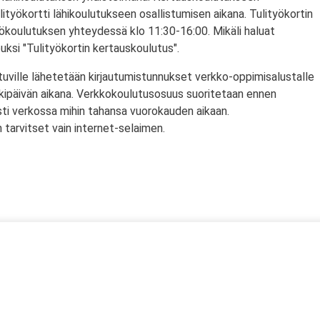
lityökortti lähikoulutukseen osallistumisen aikana. Tulityökortin
yökoulutuksen yhteydessä klo 11:30-16:00. Mikäli haluat
puksi "Tulityökortin kertauskoulutus".
tuville lähetetään kirjautumistunnukset verkko-oppimisalustalle
rkipäivän aikana. Verkkokoulutusosuus suoritetaan ennen
sti verkossa mihin tahansa vuorokauden aikaan.
tarvitset vain internet-selaimen.
ssä
s)
lityökortti on voimassa Suomen lisäksi myös Norjassa ja