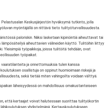
 Pelastusalan Keskusjärjestön hyväksymä tutkinto, jolla
ityöluvan myöntäjällä on riittävä tieto tulityöturvallisuudesta.
ristössä paloriskin. Niiksi lasketaan kipinöintiä aiheuttavat tai
lämpösäteilyä aiheuttavien välineiden käyttö. Tulitöihin liittyy
i. Yleisimpiä työpaikkoja, joissa tulitöitä tehdään, ovat
eollisuuden työpaikat.
 vaaratilanteita ja onnettomuuksia tulen kanssa
koulutuksen osallistuja on oppinut huomioimaan riskejä ja
lisuudesta, sekä tietää miten vahingoilta voidaan välttyä.
utuspaikan läheisyydessä on mahdollisuus omakustanteiseen
n, että kertaajat voivat halutessaan suorittaa tulityökortin
 lähikoulutuksen yhdistelmänä. Kertauskoulutukseen