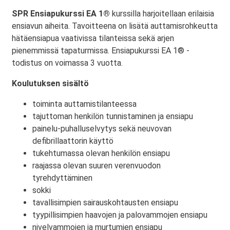
SPR Ensiapukurssi EA 1®
kurssilla harjoitellaan erilaisia
ensiavun aiheita. Tavoitteena on lisätä auttamisrohkeutta
hätäensiapua vaativissa tilanteissa sekä arjen
pienemmissä tapaturmissa. Ensiapukurssi EA 1® -
todistus on voimassa 3 vuotta.
Koulutuksen sisältö
toiminta auttamistilanteessa
tajuttoman henkilön tunnistaminen ja ensiapu
painelu-puhalluselvytys sekä neuvovan
defibrillaattorin käyttö
tukehtumassa olevan henkilön ensiapu
raajassa olevan suuren verenvuodon
tyrehdyttäminen
sokki
tavallisimpien sairauskohtausten ensiapu
tyypillisimpien haavojen ja palovammojen ensiapu
nivelvammojen ja murtumien ensiapu