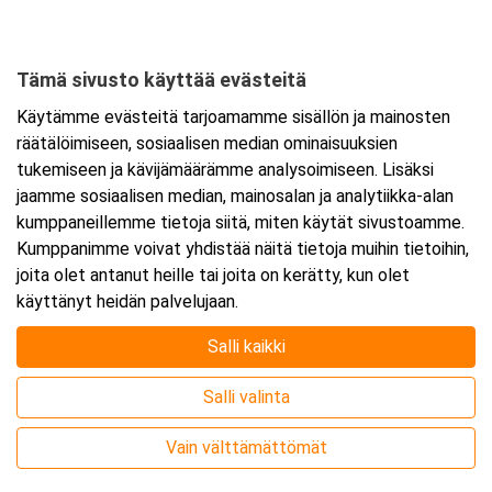
Tämä sivusto käyttää evästeitä
Ajankohta
Käytämme evästeitä tarjoamamme sisällön ja mainosten
Alkaa:
22.12.2026 08:30
räätälöimiseen, sosiaalisen median ominaisuuksien
Päättyy:
23.12.2026 15:30
tukemiseen ja kävijämäärämme analysoimiseen. Lisäksi
jaamme sosiaalisen median, mainosalan ja analytiikka-alan
kumppaneillemme tietoja siitä, miten käytät sivustoamme.
Lisää tapahtuma kalenteriisi
Kumppanimme voivat yhdistää näitä tietoja muihin tietoihin,
joita olet antanut heille tai joita on kerätty, kun olet
käyttänyt heidän palvelujaan.
Salli kaikki
Kurssipaikka
Salli valinta
Webinaari
Vain välttämättömät