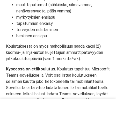
muut tapaturmat (sähköisku, silmävamma,
nenäverenvuoto, pään vamma)
myrkytyksien ensiapu
tapaturmien ehkäisy
terveyden edistäminen
henkinen ensiapu
Koulutuksesta on myös mahdollisuus saada kaksi (2)
kuorma- ja linja-auton kuljettajien ammattipätevyyden
jatkokoulutuspäivää (vain 1 merkintä/vrk).
Kyseessä on etäkoulutus
. Koulutus tapahtuu Microsoft
Teams-sovelluksella. Voit osallistua koulutukseen
selaimen kautta joko tietokoneella tai mobiililaitteella.
Sovellusta ei tarvitse ladata koneelle tai mobiililaitteelle
erikseen. Mikäli haluat ladata Teams-sovelluksen, löydät
sen omasta sovelluskaupasta. Tarkemmat ohjeet
lähetetään vahvistusviestissä