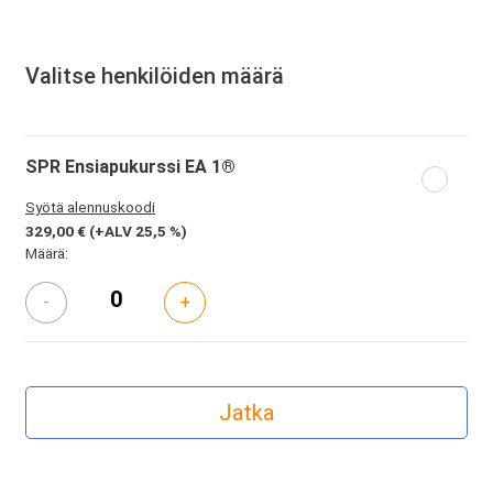
Valitse henkilöiden määrä
SPR Ensiapukurssi EA 1®
Syötä alennuskoodi
329,00 €
(+ALV 25,5 %)
Määrä:
-
+