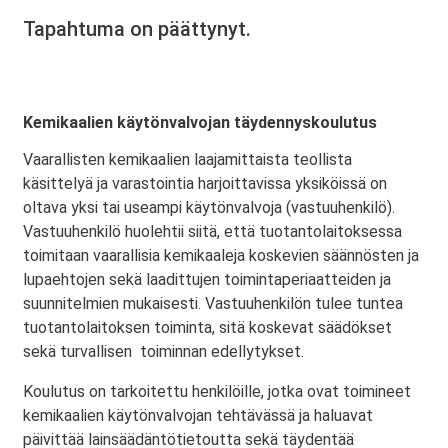
Tapahtuma on päättynyt.
Kemikaalien käytönvalvojan täydennyskoulutus
Vaarallisten kemikaalien laajamittaista teollista
käsittelyä ja varastointia harjoittavissa yksiköissä on
oltava yksi tai useampi käytönvalvoja (vastuuhenkilö).
Vastuuhenkilö huolehtii siitä, että tuotantolaitoksessa
toimitaan vaarallisia kemikaaleja koskevien säännösten ja
lupaehtojen sekä laadittujen toimintaperiaatteiden ja
suunnitelmien mukaisesti. Vastuuhenkilön tulee tuntea
tuotantolaitoksen toiminta, sitä koskevat säädökset
sekä turvallisen toiminnan edellytykset.
Koulutus on tarkoitettu henkilöille, jotka ovat toimineet
kemikaalien käytönvalvojan tehtävässä ja haluavat
päivittää lainsäädäntötietoutta sekä täydentää