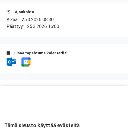
Ajankohta
Alkaa:
25.3.2026 08:30
Päättyy:
25.3.2026 16:00
Lisää tapahtuma kalenteriisi
Kurssipaikka
Skyline Airport Hotel
Elannontie 9
01510 Vantaa
Tämä sivusto käyttää evästeitä
Tarkempi kartta ja ajo-ohjeet