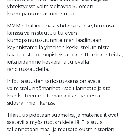
yhteistyössä valmisteltavaa Suomen
kumppanuussuunnitelmaa.
MMM:n hallinnonala yhdessä sidosryhmiensä
kanssa valmistautuu tulevan
kumppanuussuunnitelman laadintaan
käynnistämällä yhteisen keskustelun niistä
tavoitteista, painopisteistä ja kehittämiskohteista,
joita pidämme keskeisinä tulevalla
rahoituskaudella.
Infotilaisuuden tarkoituksena on avata
valmistelun tämänhetkistä tilannetta ja sitä,
kuinka teemme tämän kaiken yhdessä
sidosryhmien kanssa.
Tilaisuus pidetään suomeksi, ja materiaalit ovat
saatavilla myös ruotsin kielellä. Tilaisuus
tallennetaan maa- ja metsätalousministeriön