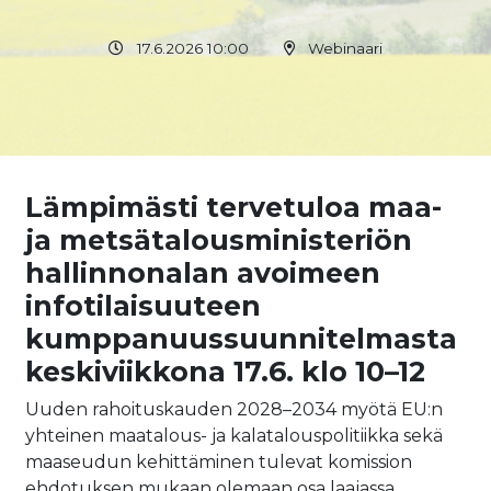
17.6.2026 10:00
Webinaari
Lämpimästi tervetuloa maa-
ja metsätalousministeriön
hallinnonalan avoimeen
infotilaisuuteen
kumppanuussuunnitelmasta
keskiviikkona
17.6. klo 10–12
Uuden rahoituskauden 2028–2034 myötä EU:n
yhteinen maatalous- ja kalatalouspolitiikka sekä
maaseudun kehittäminen tulevat komission
ehdotuksen mukaan olemaan osa laajassa