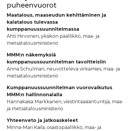
puheenvuorot
Maatalous, maaseudun kehittäminen ja
kalatalous tulevassa
kumppanuussuunnitelmassa
Ahti Hirvonen, yksikön päällikkö, maa- ja
metsätalousministeriö
MMM:n näkemyksiä
kumppanuussuunnitelman tavoitteisiin
Anna Schulman, neuvotteleva virkamies, maa- ja
metsätalousministeriö
Kumppanuussuunnitelman vuorovaikutus
MMM:n hallinnonalalla
Hannakaisa Markkanen, viestintäasiantuntija, maa-
ja metsätalousministeriö
Yhteenveto ja jatkoaskeleet
Minna-Mari Kaila, osastopäällikkö, maa- ja