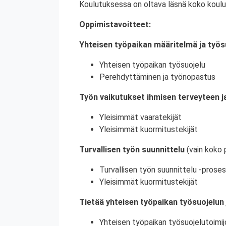
Koulutuksessa on oltava läsnä koko koulu
Oppimistavoitteet:
Yhteisen työpaikan määritelmä ja työs
Yhteisen työpaikan työsuojelu
Perehdyttäminen ja työnopastus
Työn vaikutukset ihmisen terveyteen ja
Yleisimmät vaaratekijät
Yleisimmät kuormitustekijät
Turvallisen työn suunnittelu
(vain koko 
Turvallisen työn suunnittelu -proses
Yleisimmät kuormitustekijät
Tietää yhteisen työpaikan työsuojelun 
Yhteisen työpaikan työsuojelutoimij