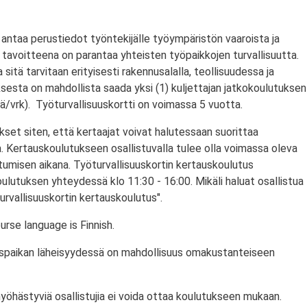
antaa perustiedot työntekijälle työympäristön vaaroista ja
tavoitteena on parantaa yhteisten työpaikkojen turvallisuutta.
a sitä tarvitaan erityisesti rakennusalalla, teollisuudessa ja
ksesta on mahdollista saada yksi (1) kuljettajan jatkokoulutuksen
/vrk). Työturvallisuuskortti on voimassa 5 vuotta.
set siten, että kertaajat voivat halutessaan suorittaa
. Kertauskoulutukseen osallistuvalla tulee olla voimassa oleva
stumisen aikana. Työturvallisuuskortin kertauskoulutus
ulutuksen yhteydessä klo 11:30 - 16:00. Mikäli haluat osallistua
urvallisuuskortin kertauskoulutus".
rse language is Finnish.
utuspaikan läheisyydessä on mahdollisuus omakustanteiseen
myöhästyviä osallistujia ei voida ottaa koulutukseen mukaan.