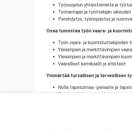
Työsuojelun yhteistoiminta ja työtur
Työnantajan ja työntekijän oikeudet 
Perehdytys, työnopastus ja vuorova
Osaa tunnistaa työn vaara- ja kuormitu
Työn vaara- ja kuormitustekijöiden tu
Yleisimpien ja merkittävimpien vaara
Yleisimpien ja merkittävimpien kuorm
Vaaralliset kemikaalit ja altisteet
Ymmärtää turvallisen ja terveellisen t
Nolla tapaturmaa -periaate ja tapat
Ennaltaehkäisy ja ennakointi
Turvallinen ja terveellinen työympär
Vaaralliset, luvanvaraiset ja poikkeu
Ymmärtää ihmisen toiminnan merkityks