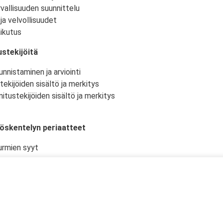
vallisuuden suunnittelu
ja velvollisuudet
ikutus
stekijöitä
nnistaminen ja arviointi
tekijöiden sisältö ja merkitys
itustekijöiden sisältö ja merkitys
yöskentelyn periaatteet
urmien syyt
istö ja -olosuhteet
kselliset työtehtävät ja niiden suunnittelu
en työturvallisuudelle