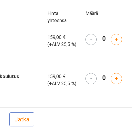
Hinta
Määrä
yhteensä
159,00 €
-
+
(+ALV 25,5 %)
skoulutus
159,00 €
-
+
(+ALV 25,5 %)