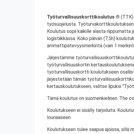
Työturvallisuuskorttikoulutus ®
(TTK) 
työsuojelusta. Työturvakorttikoulutuksen 
Koulutus sopii kaikille alasta riippumatta j
logistiikkassa. Koko päivän (7,5h) koulutu
ammattipätevyysmerkintä (vain 1 merkintä
Järjestämme työturvallisuuskorttikoulutuk
työturvallisuuskortin kertauskoulutuksena
työturvallisuuskortti koulutukseen osalli
järjestetään tämän työturvallisuuskorttiko
kertauskoulutukseen, valitse lipuksi "Työt
Tämä koulutus on suomenkielinen. The cou
Koulutukseen ei sisälly tarjoiluita. Koul
lounaaseen.
Koulutukseen tulee saapua ajoissa, sillä 