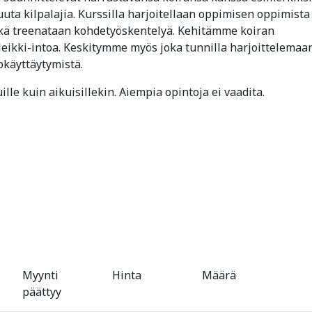
 muuta kilpalajia. Kurssilla harjoitellaan oppimisen oppimista
sekä treenataan kohdetyöskentelyä. Kehitämme koiran
ä leikki-intoa. Keskitymme myös joka tunnilla harjoittelemaa
okäyttäytymistä.
ille kuin aikuisillekin. Aiempia opintoja ei vaadita.
Myynti
Hinta
Määrä
päättyy