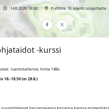
14.8.2026 18:00
Pulttitie 18, käynti sisäpihalta
hjataidot -kurssi
teet -luentotallenne, hinta 148e
o 18.-18.50 (ei 28.8.)
a suunnittelevat harrastavansa koiransa kanssa esimerkiksi