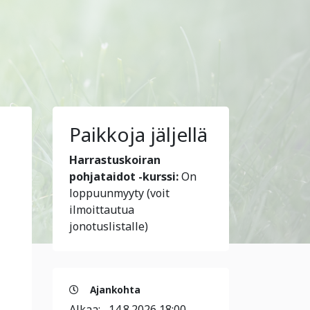
Paikkoja jäljellä
Harrastuskoiran
pohjataidot -kurssi:
On
loppuunmyyty (voit
ilmoittautua
jonotuslistalle)
Ajankohta
Alkaa:
14.8.2026 18:00