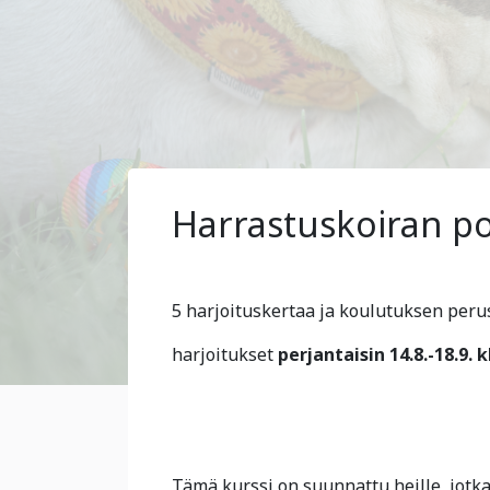
Harrastuskoiran po
5 harjoituskertaa ja koulutuksen perus
harjoitukset
perjantaisin 14.8.-18.9. kl
Tämä kurssi on suunnattu heille, jotk