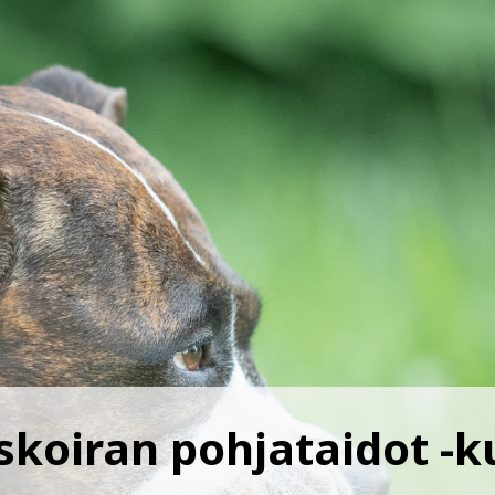
koiran pohjataidot -ku