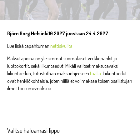
Björn Borg Helsinki10 2027 juostaan 24.4.2027.
Lue lisää tapahtuman
nettisivuilta
.
Maksutapoina on yleisimmät suomalaiset verkkopankit ja
luottokortit, sekä liikuntaedut. Mikäli valitset maksutavaksi
liikuntaedun, tutustuthan maksuohjeeseen
täällä
. Liikuntaedut
ovat henkilökohtaisia, joten niillä et voi maksaa toisen osallistujan
ilmoittautumismaksua.
Valitse haluamasi lippu