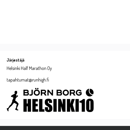
Järjestäjä
Helsinki Half Marathon Oy
tapahtumat@runhigh.fi