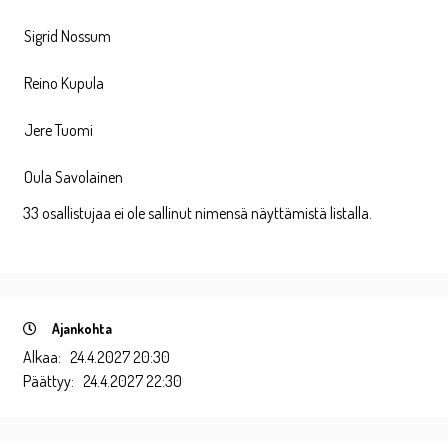
Sigrid Nossum
Reino Kupula
Jere Tuomi
Oula Savolainen
33 osallistujaa ei ole sallinut nimensä näyttämistä listalla.
Ajankohta
Alkaa:
24.4.2027 20:30
Päättyy:
24.4.2027 22:30