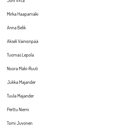
Joni Virta
Mirka Haapamäki
Anna Belik
Akseli Vainionpää
Tuomas Lepola
Noora Mäki-Ruuti
Jukka Majander
Tuula Majander
Perttu Niemi
Tomi Juvonen