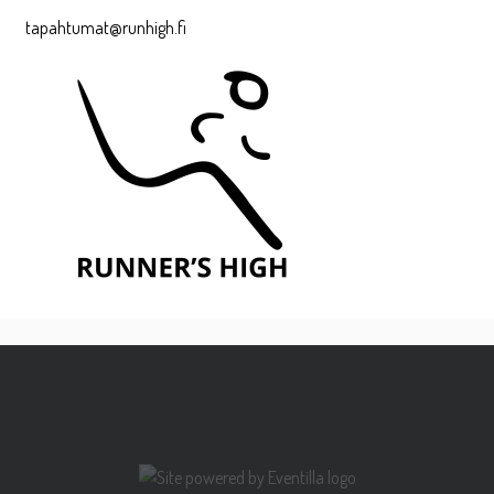
tapahtumat@runhigh.fi