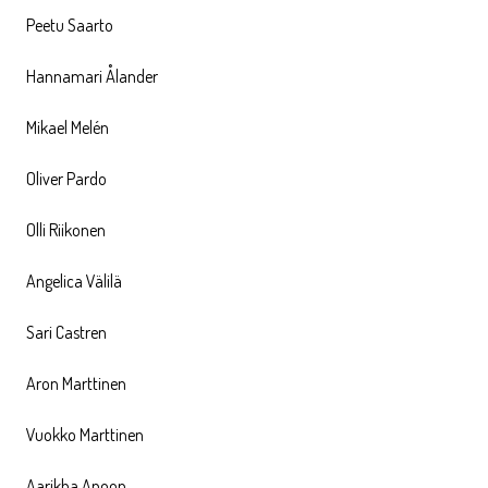
Peetu Saarto
Hannamari Ålander
Mikael Melén
Oliver Pardo
Olli Riikonen
Angelica Välilä
Sari Castren
Aron Marttinen
Vuokko Marttinen
Aarikha Anoop