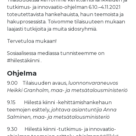
tutkimus- ja innovaatio-ohjelman 6.10.–4.11.2021
toteutettavista hankehauista, haun teemoista ja
hakuprosessista. Toivomme tilaisuuteen mukaan
laajasti tutkijoita ja muita sidosryhmiä.
Tervetuloa mukaan!
Sosiaalisessa mediassa tunnisteemme on
#hiilestäkiinni .
Ohjelma
9.00 Tilaisuuden avaus,
luonnonvaraneuvos
Heikki Granholm, maa- ja metsätalousministeriö
9.15 Hiilestä kiinni -kehittämishankehaun
teemojen esittely,
johtava asiantuntija Anna
Salminen, maa- ja metsätalousministeriö
9.30 Hiilestä kiinni -tutkimus- ja innovaatio-