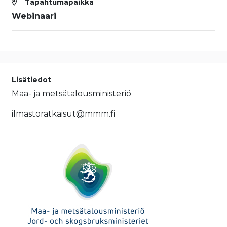
Tapahtumapaikka
Webinaari
Lisätiedot
Maa- ja metsätalousministeriö
ilmastoratkaisut@mmm.fi