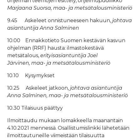
ohjelman teemojen esittely,
ohjelmapäällikkö
Marjaana Suorsa, maa- ja metsätalousministeriö
9.45 Askeleet onnistuneeseen hakuun,
johtava
asiantuntija Anna Salminen
10.00 Ennakkotieto Suomen kestävän kasvun
ohjelman (RRF) hausta: ilmastokestävä
metsätalous,
erityisasiantuntija Joel
Järvinen, maa- ja metsätalousministeriö
10.10 Kysymykset
10.25 Askeleet jatkoon,
johtava asiantuntija
Anna Salminen, maa- ja metsätalousministeriö
10.30 Tilaisuus päättyy
Ilmoittaudu mukaan lomakkeella maanantain
4.10.2021 mennessä. Osallistumislinkki lähetetään
ilmoittautuneille viimeistään tilaisuutta