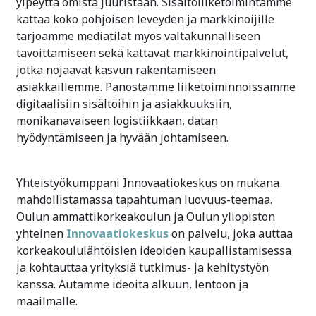
ylpeyttä omista juuristaan. Sisältöliiketoimintamme
kattaa koko pohjoisen leveyden ja markkinoijille
tarjoamme mediatilat myös valtakunnalliseen
tavoittamiseen sekä kattavat markkinointipalvelut,
jotka nojaavat kasvun rakentamiseen
asiakkaillemme. Panostamme liiketoiminnoissamme
digitaalisiin sisältöihin ja asiakkuuksiin,
monikanavaiseen logistiikkaan, datan
hyödyntämiseen ja hyvään johtamiseen.
Yhteistyökumppani Innovaatiokeskus on mukana
mahdollistamassa tapahtuman luovuus-teemaa.
Oulun ammattikorkeakoulun ja Oulun yliopiston
yhteinen
Innovaatiokeskus
on palvelu, joka auttaa
korkeakoululähtöisien ideoiden kaupallistamisessa
ja kohtauttaa yrityksiä tutkimus- ja kehitystyön
kanssa. Autamme ideoita alkuun, lentoon ja
maailmalle.