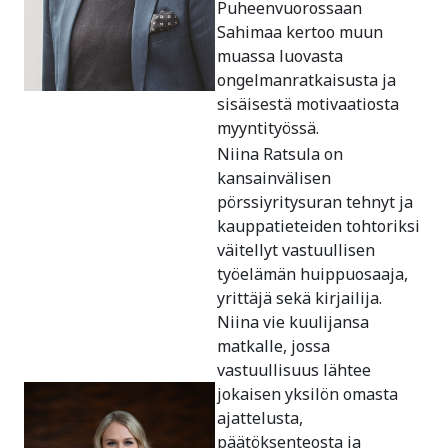
Puheenvuorossaan
Sahimaa kertoo muun
muassa luovasta
ongelmanratkaisusta ja
sisäisestä motivaatiosta
myyntityössä.
Niina Ratsula on
kansainvälisen
pörssiyritysuran tehnyt ja
kauppatieteiden tohtoriksi
väitellyt vastuullisen
työelämän huippuosaaja,
yrittäjä sekä kirjailija.
Niina vie kuulijansa
matkalle, jossa
vastuullisuus lähtee
jokaisen yksilön omasta
ajattelusta,
päätöksenteosta ja