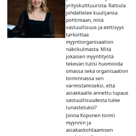
yrityskulttuurista. Ratsula
johdattelee kuulijansa
pohtimaan, mitä
vastuullisuus ja eettisyys
tarkoittaa
myyntiorganisaation
näkökulmasta. Mitä
jokaisen myyntityötä
tekevän tulisi huomioida
omassa sekä organisaation
toiminnassa sen
varmistamiseksi, että
asiakkaalle annettu lupaus
vastuullisuudesta tulee
lunastetuksi?
Jonna Koponen toimii
myynnin ja
asiakaskohtaamisen