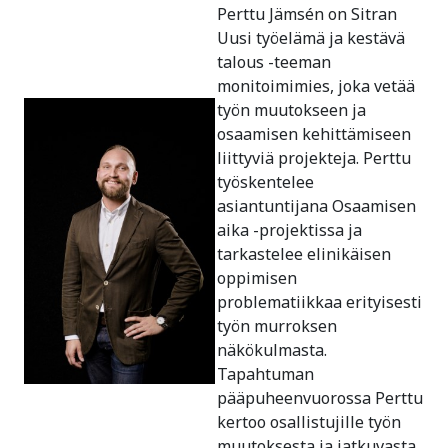
Perttu Jämsén on Sitran
Uusi työelämä ja kestävä
talous -teeman
monitoimimies, joka vetää
työn muutokseen ja
osaamisen kehittämiseen
liittyviä projekteja. Perttu
työskentelee
asiantuntijana Osaamisen
aika -projektissa ja
tarkastelee elinikäisen
oppimisen
problematiikkaa erityisesti
työn murroksen
näkökulmasta.
Tapahtuman
pääpuheenvuorossa Perttu
kertoo osallistujille työn
muutoksesta ja jatkuvasta