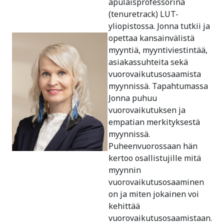
apulaisprofessorina
(tenuretrack) LUT-
yliopistossa. Jonna tutkii ja
opettaa kansainvälistä
myyntiä, myyntiviestintää,
asiakassuhteita sekä
vuorovaikutusosaamista
myynnissä. Tapahtumassa
Jonna puhuu
vuorovaikutuksen ja
empatian merkityksestä
myynnissä.
Puheenvuorossaan hän
kertoo osallistujille mitä
myynnin
vuorovaikutusosaaminen
on ja miten jokainen voi
kehittää
vuorovaikutusosaamistaan.