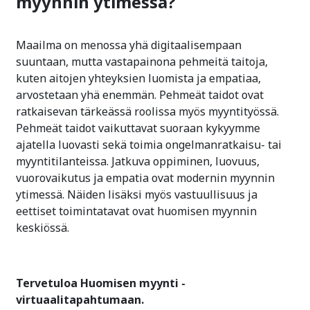
myynnin ytimessä?
Maailma on menossa yhä digitaalisempaan
suuntaan, mutta vastapainona pehmeitä taitoja,
kuten aitojen yhteyksien luomista ja empatiaa,
arvostetaan yhä enemmän. Pehmeät taidot ovat
ratkaisevan tärkeässä roolissa myös myyntityössä.
Pehmeät taidot vaikuttavat suoraan kykyymme
ajatella luovasti sekä toimia ongelmanratkaisu- tai
myyntitilanteissa. Jatkuva oppiminen, luovuus,
vuorovaikutus ja empatia ovat modernin myynnin
ytimessä. Näiden lisäksi myös vastuullisuus ja
eettiset toimintatavat ovat huomisen myynnin
keskiössä.
Tervetuloa Huomisen myynti -
virtuaalitapahtumaan.