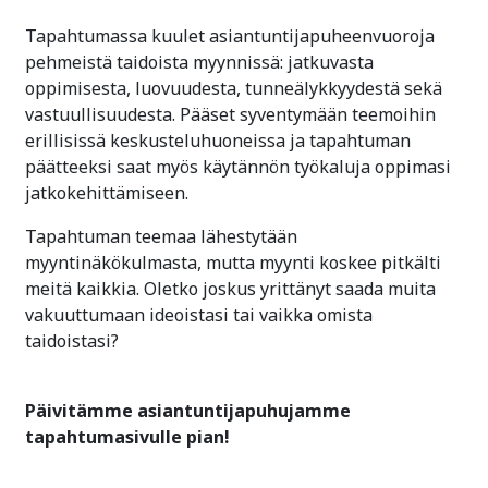
Tapahtumassa kuulet asiantuntijapuheenvuoroja
pehmeistä taidoista myynnissä: jatkuvasta
oppimisesta, luovuudesta, tunneälykkyydestä sekä
vastuullisuudesta. Pääset syventymään teemoihin
erillisissä keskusteluhuoneissa ja tapahtuman
päätteeksi saat myös käytännön työkaluja oppimasi
jatkokehittämiseen.
Tapahtuman teemaa lähestytään
myyntinäkökulmasta, mutta myynti koskee pitkälti
meitä kaikkia. Oletko joskus yrittänyt saada muita
vakuuttumaan ideoistasi tai vaikka omista
taidoistasi?
Päivitämme asiantuntijapuhujamme
tapahtumasivulle pian!