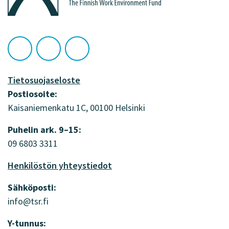
Seuraa
Seuraa
Seuraa
Työsuojelurahasto
Työsuojelurahasto
Työsuojelurahasto
kohteessa:
kohteessa:
kohteessa:
Tietosuojaseloste
Twitter
YouTube
Facebook
Postiosoite:
Kaisaniemenkatu 1C, 00100 Helsinki
Puhelin ark. 9–15:
09 6803 3311
Henkilöstön yhteystiedot
Sähköposti:
info@tsr.fi
Y-tunnus: