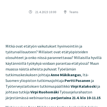
21.4.2023 10:00
Teams
Mitkä ovat etätyön vaikutukset hyvinvointiin ja
työturvallisuuteen? Millaiset ovat etätyöpisteiden
olosuhteet ja onko niissä parannettavaa? Millaisilla hyvillä
käytännöillä työkykyä voidaan parantaa etätyössä? Muun
muassa näistä aiheista puhuvat Työelämän
tutkimuskeskuksen johtaja
Anne Mäkikangas
, Itä-
Suomen yliopiston tutkimusjohtaja
Pertti Pasanen
ja
Työterveyslaitoksen tutkimuspäällikkö
Virpi Kalakoski
ja
johtava tutkija
Virpi Ruohomäki
Työsuojelurahaston
järjestämässä webinaarissa
perjantaina 21.4. klo 10-11.15
.