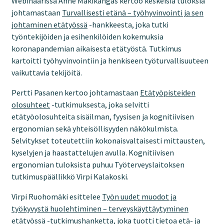
Webinaarissa Anne Mäkikangas kertoo keskeisiä tuloksia
johtamastaan
Turvallisesti etänä – työhyvinvointi ja sen
johtaminen etätyössä
-hankkeesta, joka tutki
työntekijöiden ja esihenkilöiden kokemuksia
koronapandemian aikaisesta etätyöstä. Tutkimus
kartoitti työhyvinvointiin ja henkiseen työturvallisuuteen
vaikuttavia tekijöitä.
Pertti Pasanen kertoo johtamastaan
Etätyöpisteiden
olosuhteet
-tutkimuksesta, joka selvitti
etätyöolosuhteita sisäilman, fyysisen ja kognitiivisen
ergonomian sekä yhteisöllisyyden näkökulmista.
Selvitykset toteutettiin kokonaisvaltaisesti mittausten,
kyselyjen ja haastattelujen avulla. Kognitiivisen
ergonomian tuloksista puhuu Työterveyslaitoksen
tutkimuspäällikkö Virpi Kalakoski.
Virpi Ruohomäki esittelee
Työn uudet muodot ja
työkyvystä huolehtiminen – terveyskäyttäytyminen
etätyössä
-tutkimushanketta, joka tuotti tietoa etä- ja