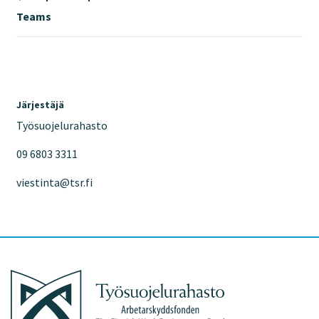
Teams
Järjestäjä
Työsuojelurahasto
09 6803 3311
viestinta@tsr.fi
Työsuojelurahasto