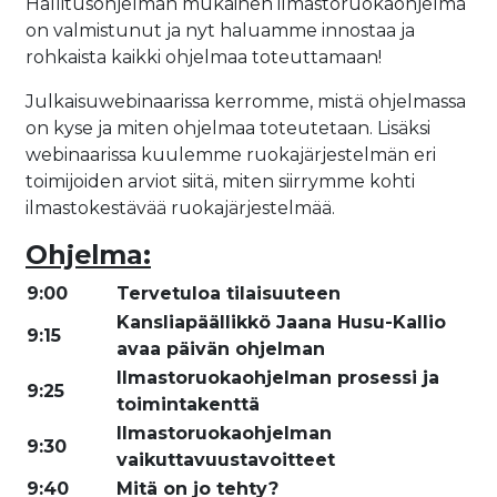
Hallitusohjelman mukainen ilmastoruokaohjelma
on valmistunut ja nyt haluamme innostaa ja
rohkaista kaikki ohjelmaa toteuttamaan!
Julkaisuwebinaarissa kerromme, mistä ohjelmassa
on kyse ja miten ohjelmaa toteutetaan. Lisäksi
webinaarissa kuulemme ruokajärjestelmän eri
toimijoiden arviot siitä, miten siirrymme kohti
ilmastokestävää ruokajärjestelmää.
Ohjelma:
9:00
Tervetuloa tilaisuuteen
Kansliapäällikkö Jaana Husu-Kallio
9:15
avaa päivän ohjelman
Ilmastoruokaohjelman prosessi ja
9:25
toimintakenttä
Ilmastoruokaohjelman
9:30
vaikuttavuustavoitteet
9:40
Mitä on jo tehty?