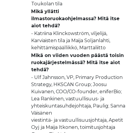
Toukolan tila
Mikä yllätti
ilmastoruokaohjelmassa? Mitä itse
aiot tehdä?
- Katriina Klinckowström, viljelijä,
Karviaisten tila ja Maija Soljanlahti,
kehittämispäällikkö, Marttaliitto
Mikä on viiden vuoden päästä toisin
ruokajärjestelmässä? Mitä itse aiot
tehdä?
- Ulf Jahnsson, VP, Primary Production
Strategy, HKSCAN Group; Joosu
Kuivanen, COO/CO-founder, eniferBio;
Lea Rankinen, vastuullisuus- ja
yhteiskuntasuhdejohtaja, Paulig; Sanna
Väisänen
viestintä- ja vastuullisuusjohtaja, Apetit
Oyj
ja Maija Itkonen, toimitusjohtaja