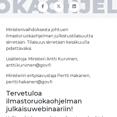
Ministerivaihdoksesta johtuen
ilmastoruokaohjelman julkistustilaisuutta
siirretään. Tilaisuus siirretään kesäkuulla
pidettäväksi.
Lisätietoja: Ministeri Antti Kurvinen,
antti.kurvinen@gov.fi
Ministerin erityisavustaja Pertti Hakanen,
pertti.hakanen@gov.fi
Tervetuloa
ilmastoruokaohjelman
julkaisuwebinaariin!