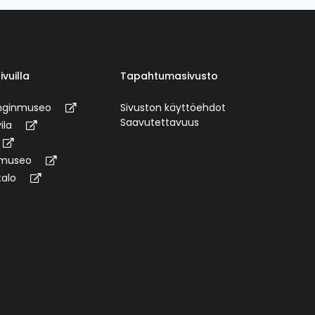
ivuilla
Tapahtumasivusto
unginmuseo
Sivuston käyttöehdot
Saavutettavuus
ila
omuseo
talo