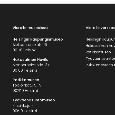
Vieraile museoissa
Vieraile verkkos
Helsingin kaupunginmuseo
Helsingin kaup
Aleksanterinkatu 16
Hakasalmen huv
00170 Helsinki
Ratikkamuseo
Työväenasunt
Hakasalmen Huvila
Mannerheimintie 13 B
Ruiskumestarin 
00100 Helsinki
Ratikkamuseo
Töölönkatu 51 A
00250 Helsinki
Työväenasuntomuseo
Kirstinkuja 4
00510 Helsinki