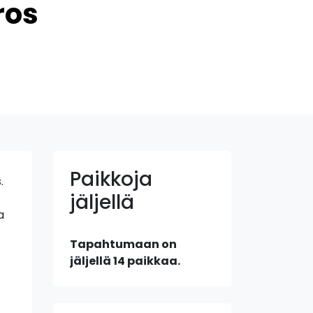
ros
Paikkoja
.
jäljellä
a
Tapahtumaan on
jäljellä 14 paikkaa.