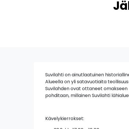
Jä
Suvilahti on ainutlaatuinen historiall
Alueella on yli satavuotiaita teollisuu
Suvilahden ovat ottaneet omakseen mon
pohditaan, millainen Suvilahti lähia
Kävelykierrokset: