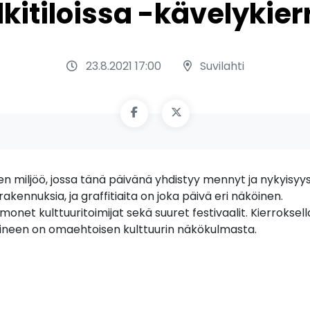
lkitiloissa -kävelykier
23.8.2021 17:00
Suvilahti
inen miljöö, jossa tänä päivänä yhdistyy mennyt ja nykyisyys
srakennuksia, ja graffitiaita on joka päivä eri näköinen.
et kulttuuritoimijat sekä suuret festivaalit. Kierroksell
lueineen on omaehtoisen kulttuurin näkökulmasta.