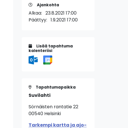
Ajankohta
Alkaa:
23.8.2021 17:00
Päättyy:
1.9.2021 17:00
Lisää tapahtuma
kalenteriisi
Tapahtumapaikka
Suvilahti
Sörnäisten rantatie 22
00540 Helsinki
Tarkempi kartta ja ajo-