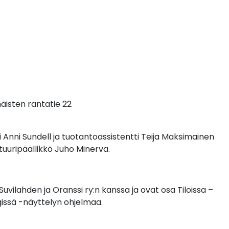
näisten rantatie 22
nni Sundell ja tuotantoassistentti Teija Maksimainen
uuripäällikkö Juho Minerva.
uvilahden ja Oranssi ry:n kanssa ja ovat osa Tiloissa –
gissä -näyttelyn ohjelmaa.