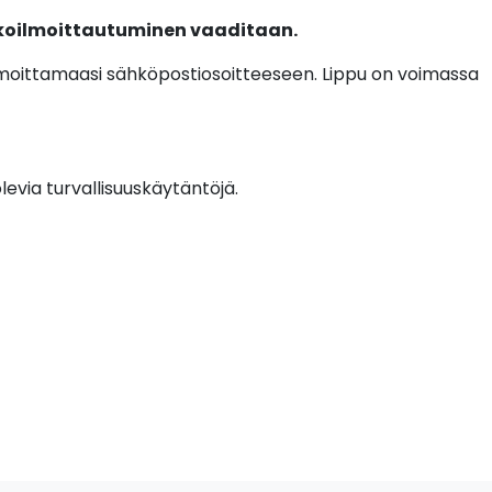
kkoilmoittautuminen vaaditaan.
ilmoittamaasi sähköpostiosoitteeseen. Lippu on voimassa
evia turvallisuuskäytäntöjä.