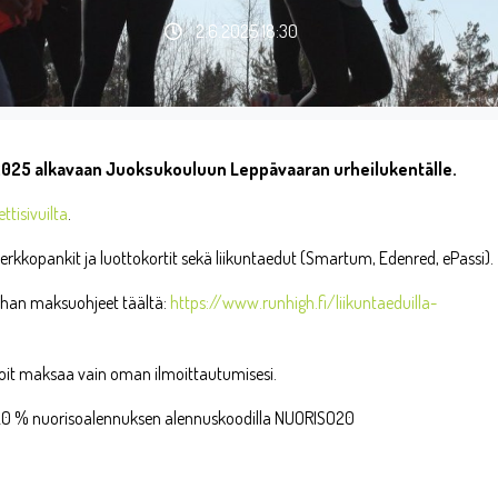
2.6.2025 18:30
2025 alkavaan Juoksukouluun Leppävaaran urheilukentälle.
ttisivuilta
.
kkopankit ja luottokortit sekä liikuntaedut (Smartum, Edenred, ePassi).
othan maksuohjeet täältä:
https://www.runhigh.fi/liikuntaeduilla-
ä voit maksaa vain oman ilmoittautumisesi.
a 20 % nuorisoalennuksen alennuskoodilla NUORISO20