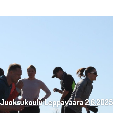
Juoksukoulu Leppävaara 2.6.2025