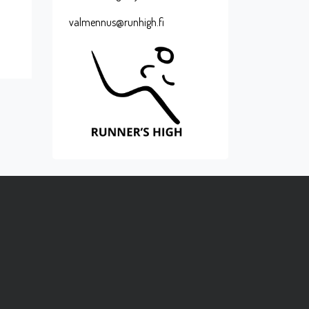
valmennus@runhigh.fi