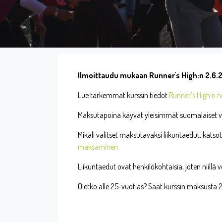
Ilmoittaudu mukaan Runner's High:n 2.6.
Lue tarkemmat kurssin tiedot
Runner's High:n ne
Maksutapoina käyvät yleisimmät suomalaiset ver
Mikäli valitset maksutavaksi liikuntaedut, kats
maksaminen
Liikuntaedut ovat henkilökohtaisia, joten niill
Oletko alle 25-vuotias? Saat kurssin maksust