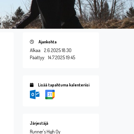
Ajankohta
Alkaa:
2.6.2025 18:30
Päättyy:
14.7.2025 19:45
Lisää tapahtuma kalenteriisi
Järjestäjä
Runner's High Oy