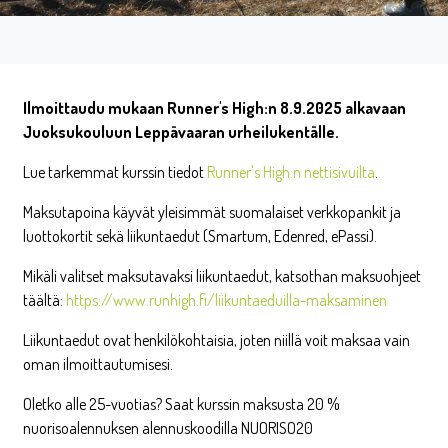
Ilmoittaudu mukaan Runner's High:n 8.9.2025 alkavaan
Juoksukouluun Leppävaaran urheilukentälle.
Lue tarkemmat kurssin tiedot
Runner's High:n nettisivuilta
.
Maksutapoina käyvät yleisimmät suomalaiset verkkopankit ja
luottokortit sekä liikuntaedut (Smartum, Edenred, ePassi).
Mikäli valitset maksutavaksi liikuntaedut, katsothan maksuohjeet
täältä:
https://www.runhigh.fi/liikuntaeduilla-maksaminen
Liikuntaedut ovat henkilökohtaisia, joten niillä voit maksaa vain
oman ilmoittautumisesi.
Oletko alle 25-vuotias? Saat kurssin maksusta 20 %
nuorisoalennuksen alennuskoodilla NUORISO20