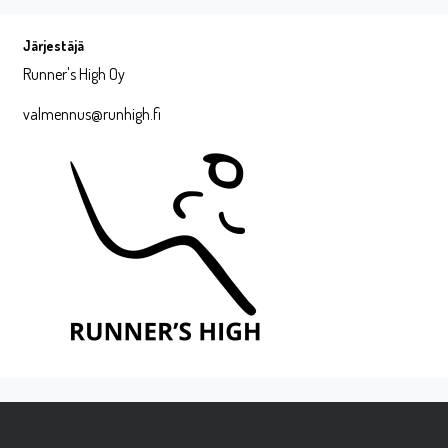
Järjestäjä
Runner's High Oy
valmennus@runhigh.fi