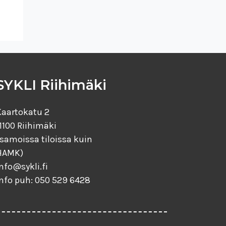
SYKLI Riihimäki
Kaartokatu 2
1100 Riihimäki
(samoissa tiloissa kuin
HAMK)
nfo@sykli.fi
info puh: 050 529 6428