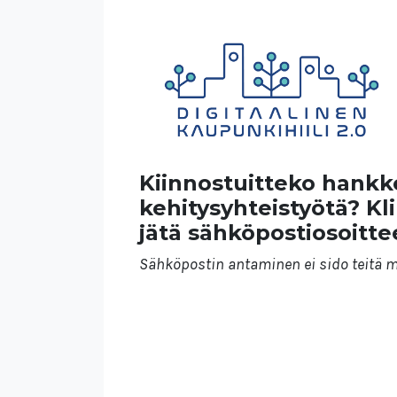
Kiinnostuitteko hankke
kehitysyhteistyötä?
Kl
jätä sähköpostiosoitt
Sähköpostin antaminen ei sido teitä 