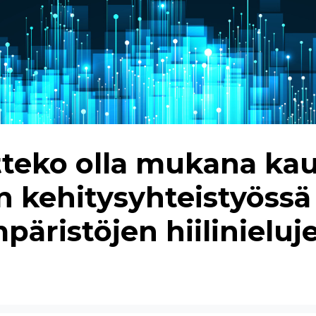
tteko olla mukana k
n kehitysyhteistyöss
äristöjen hiilinieluj