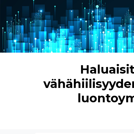
Haluaisi
vähähiilisyyde
luontoymp