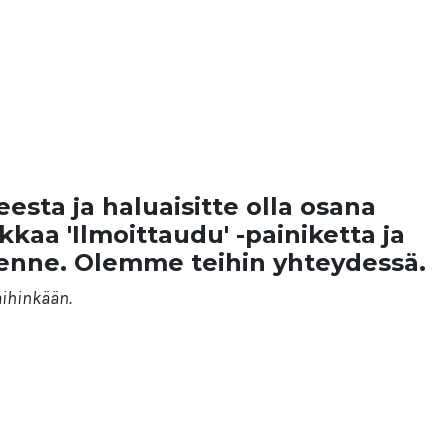
esta ja haluaisitte olla osana
ikkaa 'Ilmoittaudu' -painiketta ja
eenne. Olemme teihin yhteydessä.
mihinkään.