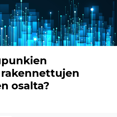
aupunkien
ä rakennettujen
en osalta?