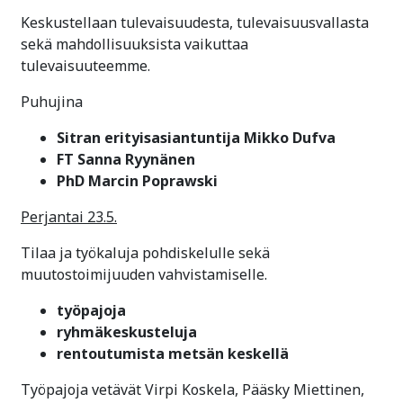
Keskustellaan tulevaisuudesta, tulevaisuusvallasta
sekä mahdollisuuksista vaikuttaa
tulevaisuuteemme.
Puhujina
Sitran erityisasiantuntija Mikko Dufva
FT Sanna Ryynänen
PhD Marcin Poprawski
Perjantai 23.5.
Tilaa ja työkaluja pohdiskelulle sekä
muutostoimijuuden vahvistamiselle.
työpajoja
ryhmäkeskusteluja
rentoutumista metsän keskellä
Työpajoja vetävät Virpi Koskela, Pääsky Miettinen,