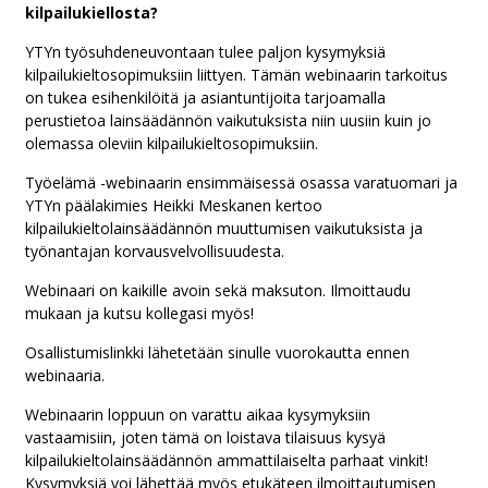
kilpailukiellosta?
YTYn työsuhdeneuvontaan tulee paljon kysymyksiä
kilpailukieltosopimuksiin liittyen. Tämän webinaarin tarkoitus
on tukea esihenkilöitä ja asiantuntijoita tarjoamalla
perustietoa lainsäädännön vaikutuksista niin uusiin kuin jo
olemassa oleviin kilpailukieltosopimuksiin.
Työelämä -webinaarin ensimmäisessä osassa varatuomari ja
YTYn päälakimies Heikki Meskanen kertoo
kilpailukieltolainsäädännön muuttumisen vaikutuksista ja
työnantajan korvausvelvollisuudesta.
Webinaari on kaikille avoin sekä
 maksuton.
 Ilmoittaudu 
mukaan ja kutsu kollegasi myös! 
Osallistumislinkki lähetetään sinulle vuorokautta ennen
webinaaria.
Webinaarin loppuun on varattu aikaa kysymyksiin
vastaamisiin, joten tämä on loistava tilaisuus kysyä
kilpailukieltolainsäädännön ammattilaiselta parhaat vinkit!
Kysymyksiä voi lähettää myös etukäteen ilmoittautumisen