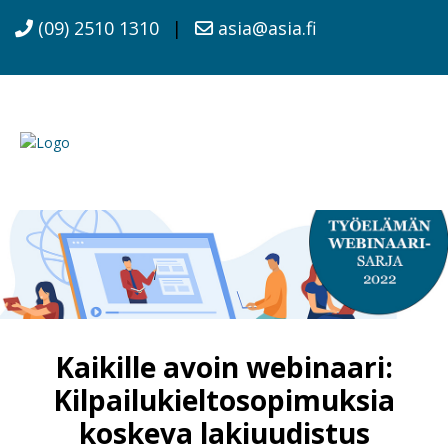
(09) 2510 1310
|
asia@asia.fi
Kaikille avoin webinaari:
Kilpailukieltosopimuksia
koskeva lakiuudistus