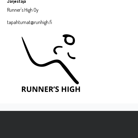
Järjestäjä
Runner's High Oy
tapahtumat@runhigh.fi