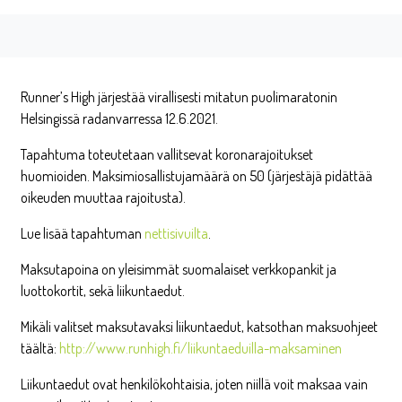
Runner’s High järjestää virallisesti mitatun puolimaratonin
Helsingissä radanvarressa 12.6.2021.
Tapahtuma toteutetaan vallitsevat koronarajoitukset
huomioiden. Maksimiosallistujamäärä on 50 (järjestäjä pidättää
oikeuden muuttaa rajoitusta).
Lue lisää tapahtuman
nettisivuilta
.
Maksutapoina on yleisimmät suomalaiset verkkopankit ja
luottokortit, sekä liikuntaedut.
Mikäli valitset maksutavaksi liikuntaedut, katsothan maksuohjeet
täältä:
http://www.runhigh.fi/liikuntaeduilla-maksaminen
Liikuntaedut ovat henkilökohtaisia, joten niillä voit maksaa vain