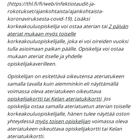
(https://thl.fi/fi/web/infektiotaudit-ja-
rokotukset/ajankohtaista/ajankohtaista-
koronaviruksesta-covid-19). Lisäksi
korkeakouluopiskelija voi ostaa aterian tai
2 päivän
ateriat mukaan myös toiselle
korkeakouluopiskelijalle, joka ei voi oireiden vuoksi
tulla asioimaan paikan päälle. Opiskelija voi ostaa
mukaan ateriat itselle ja yhdelle
opiskelijakaverilleen.
Opiskelijan on esitettävä oikeutensa ateriatukeen
samalla tavalla kuin aiemminkin eli näyttämällä
voimassa oleva ateriatukeen oikeuttava
opiskelijakortti tai Kelan ateriatukikortti
. Jos
opiskelija ostaa samalla ateriatuetun aterian toiselle
korkeakouluopiskelijalle, hänen tulee näyttää oston
yhteydessä
myös toisen opiskelijan
voimassa oleva
ateriatukeen oikeuttava opiskelijakortti tai Kelan
ateriatukikortti.