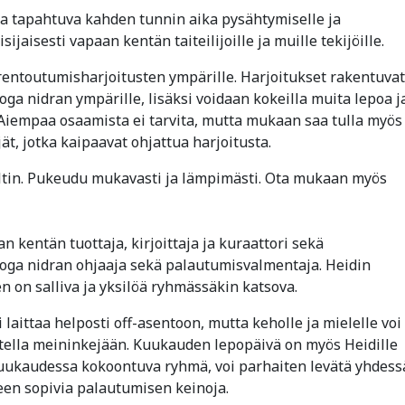
 tapahtuva kahden tunnin aika pysähtymiselle ja
ijaisesti vapaan kentän taiteilijoille ja muille tekijöille.
rentoutumisharjoitusten ympärille. Harjoitukset rakentuvat
ooga nidran ympärille, lisäksi voidaan kokeilla muita lepoa j
. Aiempaa osaamista ei tarvita, mutta mukaan saa tulla myös
jät, jotka kaipaavat ohjattua harjoitusta.
iltin. Pukeudu mukavasti ja lämpimästi. Ota mukaan myös
 kentän tuottaja, kirjoittaja ja kuraattori sekä
jooga nidran ohjaaja sekä palautumisvalmentaja. Heidin
 on salliva ja yksilöä ryhmässäkin katsova.
i laittaa helposti off-asentoon, mutta keholle ja mielelle voi
ustella meininkejään. Kuukauden lepopäivä on myös Heidille
uukaudessa kokoontuva ryhmä, voi parhaiten levätä yhdess
keen sopivia palautumisen keinoja.