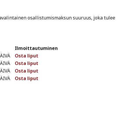
avalintainen osallistumismaksun suuruus, joka tulee
Ilmoittautuminen
ÄIVÄ
Osta liput
ÄIVÄ
Osta liput
ÄIVÄ
Osta liput
ÄIVÄ
Osta liput