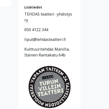
Lisätiedot
TEHDAS teatteri -yhdistys
ry.
050 4122 344
liput@tehdasteatteri.fi
Kulttuuritehdas Manilla,
Itäinen Rantakatu 64b