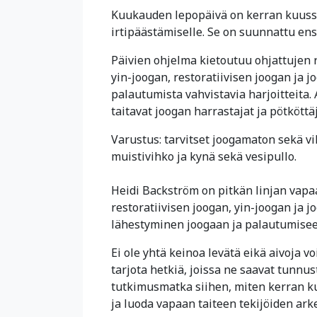
Kuukauden lepopäivä on kerran kuussa
irtipäästämiselle. Se on suunnattu ensis
Päivien ohjelma kietoutuu ohjattujen 
yin-joogan, restoratiivisen joogan ja j
palautumista vahvistavia harjoitteita
taitavat joogan harrastajat ja pötköttä
Varustus: tarvitset joogamaton sekä v
muistivihko ja kynä sekä vesipullo.
Heidi Backström on pitkän linjan vapaan
restoratiivisen joogan, yin-joogan ja 
lähestyminen joogaan ja palautumiseen
Ei ole yhtä keinoa levätä eikä aivoja vo
tarjota hetkiä, joissa ne saavat tunn
tutkimusmatka siihen, miten kerran k
ja luoda vapaan taiteen tekijöiden ar