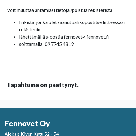
Voit muuttaa antamiasi tietoja /poistua rekisteristä:
linkistä, jonka olet saanut sähköpostitse liittyessäsi
rekisteriin
lähettämällä s-postia fennovet@fennovet.fi
soittamalla: 09 7745 4819
Tapahtuma on päättynyt.
Fennovet Oy
Aleksis Kiven Katu 52 - 54