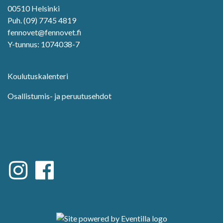
00510 Helsinki
Puh. (09) 7745 4819
fennovet@fennovet.fi
Y-tunnus: 1074038-7
Koulutuskalenteri
Osallistumis- ja peruutusehdot