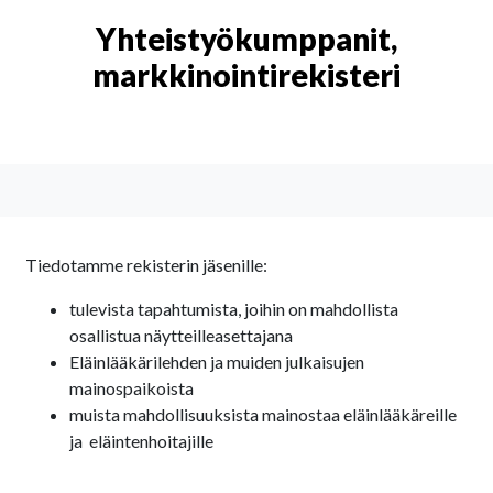
Yhteistyökumppanit,
markkinointirekisteri
Tiedotamme rekisterin jäsenille:
tulevista tapahtumista, joihin on mahdollista
osallistua näytteilleasettajana
Eläinlääkärilehden ja muiden julkaisujen
mainospaikoista
muista mahdollisuuksista mainostaa eläinlääkäreille
ja eläintenhoitajille